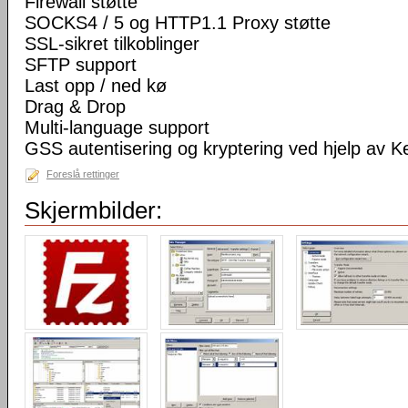
Firewall støtte
SOCKS4 / 5 og HTTP1.1 Proxy støtte
SSL-sikret tilkoblinger
SFTP support
Last opp / ned kø
Drag & Drop
Multi-language support
GSS autentisering og kryptering ved hjelp av K
Foreslå rettinger
Skjermbilder: