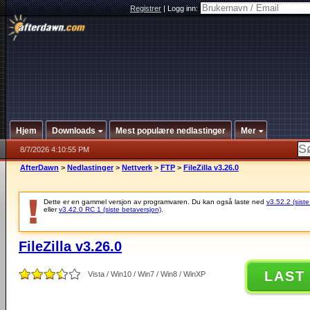
Registrer
|
Logg inn:
Hjem
Downloads
Mest populære nedlastinger
Mer
8/7/2026 4:10:55 PM
AfterDawn
>
Nedlastinger
>
Nettverk
>
FTP
>
FileZilla v3.26.0
Dette er en gammel versjon av programvaren. Du kan også laste ned
v3.52.2 (siste
eller
v3.42.0 RC 1 (siste betaversjon)
.
FileZilla v3.26.0
LAST
Vista / Win10 / Win7 / Win8 / WinXP