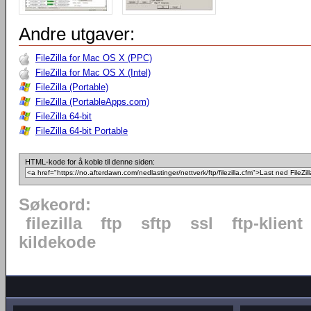
Andre utgaver:
FileZilla for Mac OS X (PPC)
FileZilla for Mac OS X (Intel)
FileZilla (Portable)
FileZilla (PortableApps.com)
FileZilla 64-bit
FileZilla 64-bit Portable
HTML-kode for å koble til denne siden:
Søkeord:
filezilla
ftp
sftp
ssl
ftp-klient
kildekode