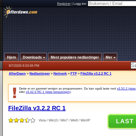
Registrer
|
Logg inn:
Hjem
Downloads
Mest populære nedlastinger
Mer
8/7/2026 8:03:06 PM
AfterDawn
>
Nedlastinger
>
Nettverk
>
FTP
>
FileZilla v3.2.2 RC 1
Dette er en gammel versjon av programvaren. Du kan også laste ned
v3.52.2 (siste
eller
v3.42.0 RC 1 (siste betaversjon)
.
FileZilla v3.2.2 RC 1
LAST
Vista / Win10 / Win7 / Win8 / WinXP