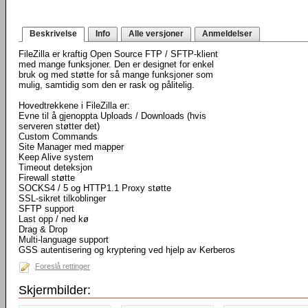
Beskrivelse
Info
Alle versjoner
Anmeldelser
FileZilla er kraftig Open Source FTP / SFTP-klient
med mange funksjoner. Den er designet for enkel
bruk og med støtte for så mange funksjoner som
mulig, samtidig som den er rask og pålitelig.
Hovedtrekkene i FileZilla er:
Evne til å gjenoppta Uploads / Downloads (hvis
serveren støtter det)
Custom Commands
Site Manager med mapper
Keep Alive system
Timeout deteksjon
Firewall støtte
SOCKS4 / 5 og HTTP1.1 Proxy støtte
SSL-sikret tilkoblinger
SFTP support
Last opp / ned kø
Drag & Drop
Multi-language support
GSS autentisering og kryptering ved hjelp av Kerberos
Foreslå rettinger
Skjermbilder: