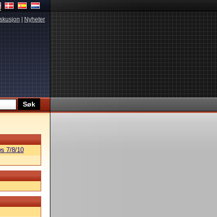
skusjon
|
Nyheter
s 7/8/10