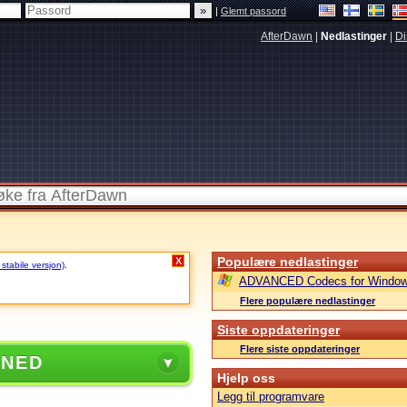
|
Glemt passord
AfterDawn
|
Nedlastinger
|
Di
Populære nedlastinger
X
 stabile versjon)
.
ADVANCED Codecs for Window
Flere populære nedlastinger
Siste oppdateringer
Flere siste oppdateringer
 NED
Hjelp oss
Legg til programvare