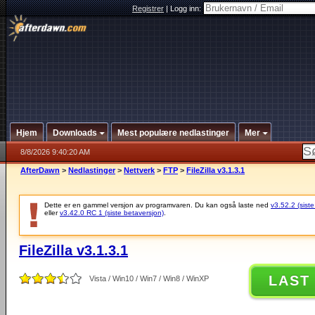
Registrer
|
Logg inn:
Hjem
Downloads
Mest populære nedlastinger
Mer
8/8/2026 9:40:20 AM
AfterDawn
>
Nedlastinger
>
Nettverk
>
FTP
>
FileZilla v3.1.3.1
Dette er en gammel versjon av programvaren. Du kan også laste ned
v3.52.2 (siste
eller
v3.42.0 RC 1 (siste betaversjon)
.
FileZilla v3.1.3.1
LAST
Vista / Win10 / Win7 / Win8 / WinXP