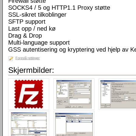
Firewall støtte
SOCKS4 / 5 og HTTP1.1 Proxy støtte
SSL-sikret tilkoblinger
SFTP support
Last opp / ned kø
Drag & Drop
Multi-language support
GSS autentisering og kryptering ved hjelp av K
Foreslå rettinger
Skjermbilder: