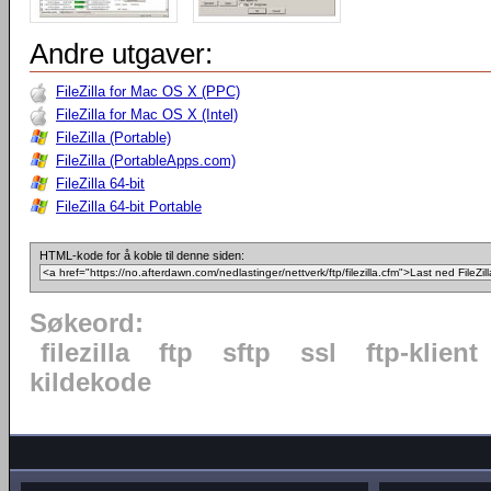
Andre utgaver:
FileZilla for Mac OS X (PPC)
FileZilla for Mac OS X (Intel)
FileZilla (Portable)
FileZilla (PortableApps.com)
FileZilla 64-bit
FileZilla 64-bit Portable
HTML-kode for å koble til denne siden:
Søkeord:
filezilla
ftp
sftp
ssl
ftp-klient
kildekode