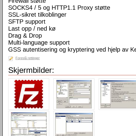
Firewall støtte
SOCKS4 / 5 og HTTP1.1 Proxy støtte
SSL-sikret tilkoblinger
SFTP support
Last opp / ned kø
Drag & Drop
Multi-language support
GSS autentisering og kryptering ved hjelp av K
Foreslå rettinger
Skjermbilder: