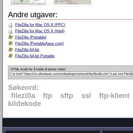
Andre utgaver:
FileZilla for Mac OS X (PPC)
FileZilla for Mac OS X (Intel)
FileZilla (Portable)
FileZilla (PortableApps.com)
FileZilla 64-bit
FileZilla 64-bit Portable
HTML-kode for å koble til denne siden:
Søkeord:
filezilla
ftp
sftp
ssl
ftp-klient
kildekode