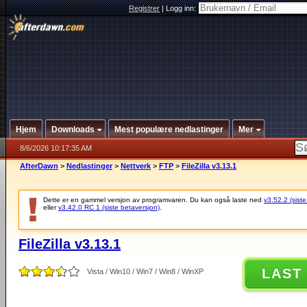
Registrer
|
Logg inn:
Hjem
Downloads
Mest populære nedlastinger
Mer
8/6/2026 10:17:35 AM
AfterDawn
>
Nedlastinger
>
Nettverk
>
FTP
>
FileZilla v3.13.1
Dette er en gammel versjon av programvaren. Du kan også laste ned
v3.52.2 (siste
eller
v3.42.0 RC 1 (siste betaversjon)
.
FileZilla v3.13.1
LAST
Vista / Win10 / Win7 / Win8 / WinXP