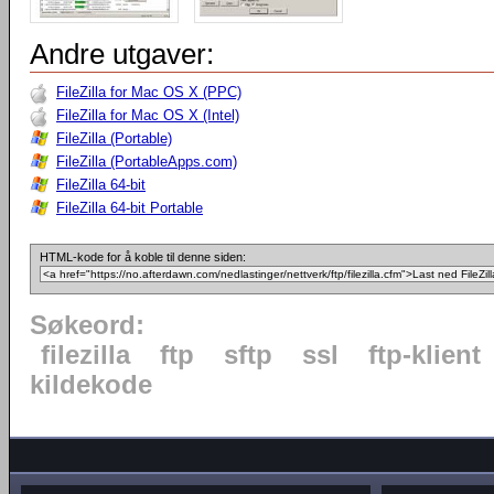
Andre utgaver:
FileZilla for Mac OS X (PPC)
FileZilla for Mac OS X (Intel)
FileZilla (Portable)
FileZilla (PortableApps.com)
FileZilla 64-bit
FileZilla 64-bit Portable
HTML-kode for å koble til denne siden:
Søkeord:
filezilla
ftp
sftp
ssl
ftp-klient
kildekode