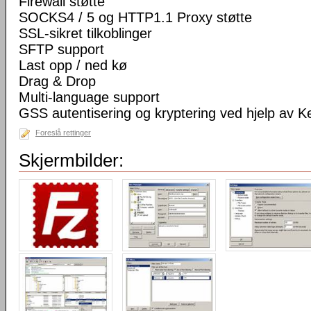
Firewall støtte
SOCKS4 / 5 og HTTP1.1 Proxy støtte
SSL-sikret tilkoblinger
SFTP support
Last opp / ned kø
Drag & Drop
Multi-language support
GSS autentisering og kryptering ved hjelp av K
Foreslå rettinger
Skjermbilder: