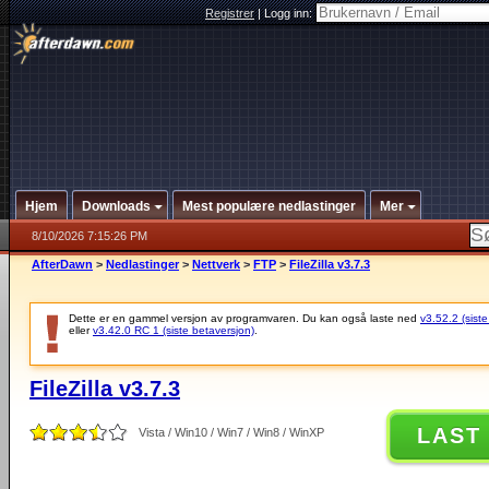
Registrer
|
Logg inn:
Hjem
Downloads
Mest populære nedlastinger
Mer
8/10/2026 7:15:26 PM
AfterDawn
>
Nedlastinger
>
Nettverk
>
FTP
>
FileZilla v3.7.3
Dette er en gammel versjon av programvaren. Du kan også laste ned
v3.52.2 (siste
eller
v3.42.0 RC 1 (siste betaversjon)
.
FileZilla v3.7.3
LAST
Vista / Win10 / Win7 / Win8 / WinXP