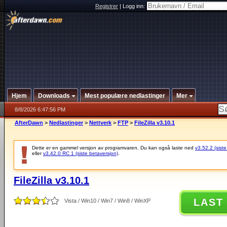
Registrer
|
Logg inn:
Hjem
Downloads
Mest populære nedlastinger
Mer
8/8/2026 6:47:56 PM
AfterDawn
>
Nedlastinger
>
Nettverk
>
FTP
>
FileZilla v3.10.1
Dette er en gammel versjon av programvaren. Du kan også laste ned
v3.52.2 (siste
eller
v3.42.0 RC 1 (siste betaversjon)
.
FileZilla v3.10.1
LAST
Vista / Win10 / Win7 / Win8 / WinXP