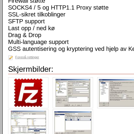
Firewall støtte
SOCKS4 / 5 og HTTP1.1 Proxy støtte
SSL-sikret tilkoblinger
SFTP support
Last opp / ned kø
Drag & Drop
Multi-language support
GSS autentisering og kryptering ved hjelp av K
Foreslå rettinger
Skjermbilder: