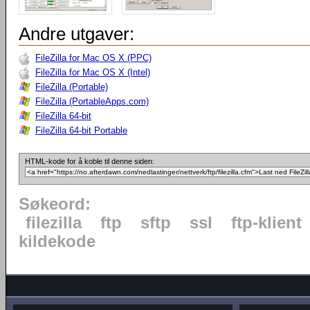
Andre utgaver:
FileZilla for Mac OS X (PPC)
FileZilla for Mac OS X (Intel)
FileZilla (Portable)
FileZilla (PortableApps.com)
FileZilla 64-bit
FileZilla 64-bit Portable
HTML-kode for å koble til denne siden:
Søkeord:
filezilla
ftp
sftp
ssl
ftp-klient
kildekode