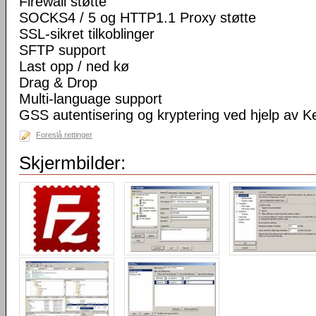
Firewall støtte
SOCKS4 / 5 og HTTP1.1 Proxy støtte
SSL-sikret tilkoblinger
SFTP support
Last opp / ned kø
Drag & Drop
Multi-language support
GSS autentisering og kryptering ved hjelp av K
Foreslå rettinger
Skjermbilder: