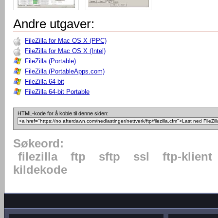
Andre utgaver:
FileZilla for Mac OS X (PPC)
FileZilla for Mac OS X (Intel)
FileZilla (Portable)
FileZilla (PortableApps.com)
FileZilla 64-bit
FileZilla 64-bit Portable
HTML-kode for å koble til denne siden:
Søkeord:
filezilla
ftp
sftp
ssl
ftp-klient
kildekode