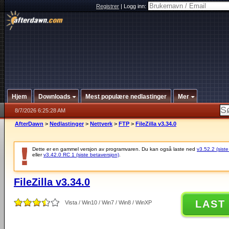
Registrer
|
Logg inn:
Hjem
Downloads
Mest populære nedlastinger
Mer
8/7/2026 6:25:28 AM
AfterDawn
>
Nedlastinger
>
Nettverk
>
FTP
>
FileZilla v3.34.0
Dette er en gammel versjon av programvaren. Du kan også laste ned
v3.52.2 (siste
eller
v3.42.0 RC 1 (siste betaversjon)
.
FileZilla v3.34.0
LAST
Vista / Win10 / Win7 / Win8 / WinXP