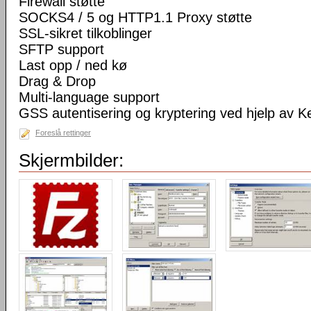
Firewall støtte
SOCKS4 / 5 og HTTP1.1 Proxy støtte
SSL-sikret tilkoblinger
SFTP support
Last opp / ned kø
Drag & Drop
Multi-language support
GSS autentisering og kryptering ved hjelp av K
Foreslå rettinger
Skjermbilder: