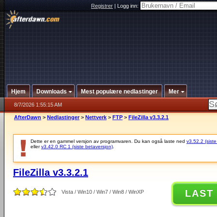
Registrer
|
Logg inn:
Hjem
Downloads
Mest populære nedlastinger
Mer
8/7/2026 1:55:15 AM
AfterDawn
>
Nedlastinger
>
Nettverk
>
FTP
>
FileZilla v3.3.2.1
Dette er en gammel versjon av programvaren. Du kan også laste ned
v3.52.2 (siste
eller
v3.42.0 RC 1 (siste betaversjon)
.
FileZilla v3.3.2.1
LAST
Vista / Win10 / Win7 / Win8 / WinXP