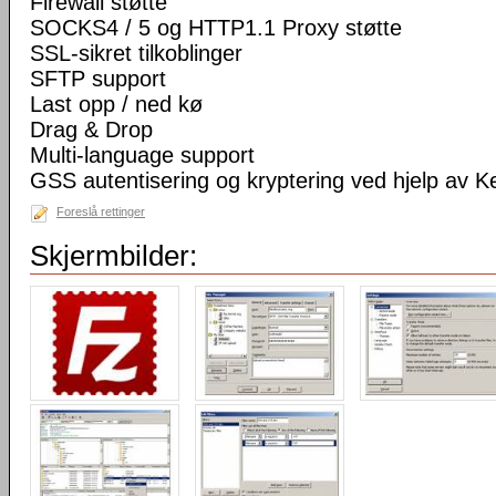
Firewall støtte
SOCKS4 / 5 og HTTP1.1 Proxy støtte
SSL-sikret tilkoblinger
SFTP support
Last opp / ned kø
Drag & Drop
Multi-language support
GSS autentisering og kryptering ved hjelp av K
Foreslå rettinger
Skjermbilder: