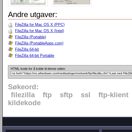
Andre utgaver:
FileZilla for Mac OS X (PPC)
FileZilla for Mac OS X (Intel)
FileZilla (Portable)
FileZilla (PortableApps.com)
FileZilla 64-bit
FileZilla 64-bit Portable
HTML-kode for å koble til denne siden:
Søkeord:
filezilla
ftp
sftp
ssl
ftp-klient
kildekode