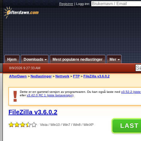
Registrer
|
Logg inn:
Hjem
Downloads
Mest populære nedlastinger
Mer
8/9/2026 9:27:33 AM
AfterDawn
>
Nedlastinger
>
Nettverk
>
FTP
>
FileZilla v3.6.0.2
Dette er en gammel versjon av programvaren. Du kan også laste ned
v3.52.2 (siste
eller
v3.42.0 RC 1 (siste betaversjon)
.
FileZilla v3.6.0.2
LAST
Vista / Win10 / Win7 / Win8 / WinXP