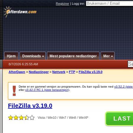
Registrer
|
Logg inn:
Hjem
Downloads
Mest populære nedlastinger
Mer
8/7/2026 6:25:55 AM
AfterDawn
>
Nedlastinger
>
Nettverk
>
FTP
>
FileZilla v3.19.0
Dette er en gammel versjon av programvaren. Du kan også laste ned
v3.52.2 (siste
eller
v3.42.0 RC 1 (siste betaversjon)
.
FileZilla v3.19.0
LAST
Vista / Win10 / Win7 / Win8 / WinXP