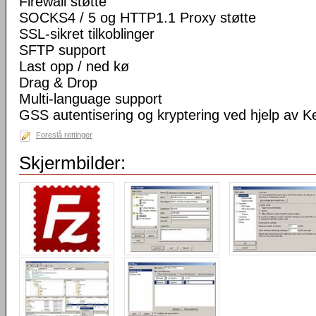
Firewall støtte
SOCKS4 / 5 og HTTP1.1 Proxy støtte
SSL-sikret tilkoblinger
SFTP support
Last opp / ned kø
Drag & Drop
Multi-language support
GSS autentisering og kryptering ved hjelp av K
Foreslå rettinger
Skjermbilder: