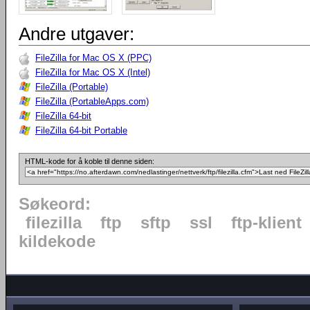
Andre utgaver:
FileZilla for Mac OS X (PPC)
FileZilla for Mac OS X (Intel)
FileZilla (Portable)
FileZilla (PortableApps.com)
FileZilla 64-bit
FileZilla 64-bit Portable
HTML-kode for å koble til denne siden:
Søkeord:
filezilla
ftp
sftp
ssl
ftp-klient
kildekode