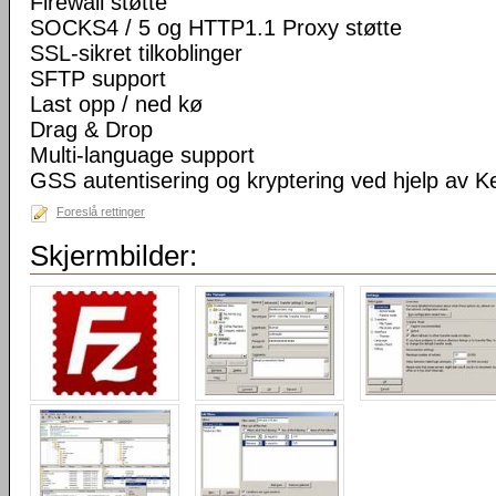
Firewall støtte
SOCKS4 / 5 og HTTP1.1 Proxy støtte
SSL-sikret tilkoblinger
SFTP support
Last opp / ned kø
Drag & Drop
Multi-language support
GSS autentisering og kryptering ved hjelp av K
Foreslå rettinger
Skjermbilder: