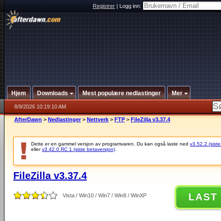
Registrer
|
Logg inn:
Hjem
Downloads
Mest populære nedlastinger
Mer
8/9/2026 10:19:10 AM
AfterDawn
>
Nedlastinger
>
Nettverk
>
FTP
>
FileZilla v3.37.4
Dette er en gammel versjon av programvaren. Du kan også laste ned
v3.52.2 (siste
eller
v3.42.0 RC 1 (siste betaversjon)
.
FileZilla v3.37.4
LAST
Vista / Win10 / Win7 / Win8 / WinXP