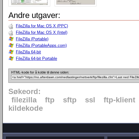
Andre utgaver:
FileZilla for Mac OS X (PPC)
FileZilla for Mac OS X (Intel)
FileZilla (Portable)
FileZilla (PortableApps.com)
FileZilla 64-bit
FileZilla 64-bit Portable
HTML-kode for å koble til denne siden:
Søkeord:
filezilla
ftp
sftp
ssl
ftp-klient
kildekode