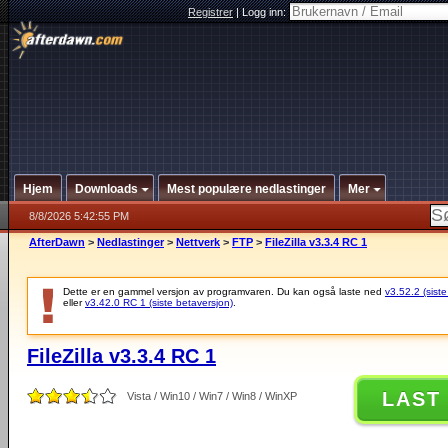
Registrer
|
Logg inn:
Hjem
Downloads
Mest populære nedlastinger
Mer
8/8/2026 5:42:55 PM
AfterDawn
>
Nedlastinger
>
Nettverk
>
FTP
>
FileZilla v3.3.4 RC 1
Dette er en gammel versjon av programvaren. Du kan også laste ned
v3.52.2 (siste
eller
v3.42.0 RC 1 (siste betaversjon)
.
FileZilla v3.3.4 RC 1
LAST
Vista / Win10 / Win7 / Win8 / WinXP