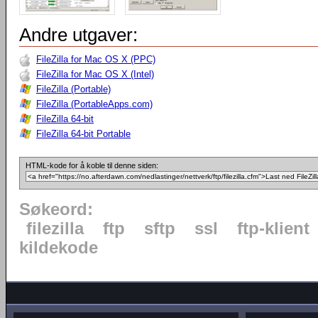
Andre utgaver:
FileZilla for Mac OS X (PPC)
FileZilla for Mac OS X (Intel)
FileZilla (Portable)
FileZilla (PortableApps.com)
FileZilla 64-bit
FileZilla 64-bit Portable
HTML-kode for å koble til denne siden:
Søkeord:
filezilla
ftp
sftp
ssl
ftp-klient
kildekode