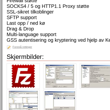
Firewall støtte
SOCKS4 / 5 og HTTP1.1 Proxy støtte
SSL-sikret tilkoblinger
SFTP support
Last opp / ned kø
Drag & Drop
Multi-language support
GSS autentisering og kryptering ved hjelp av K
Foreslå rettinger
Skjermbilder: