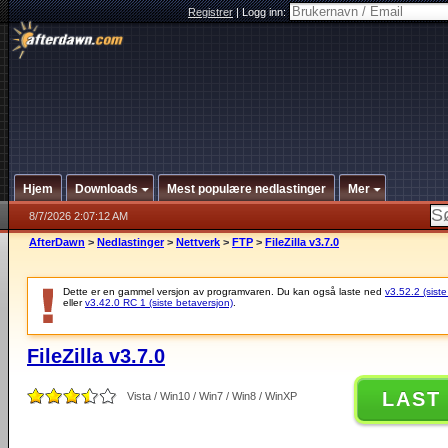
Registrer
|
Logg inn:
Hjem
Downloads
Mest populære nedlastinger
Mer
8/7/2026 2:07:12 AM
AfterDawn
>
Nedlastinger
>
Nettverk
>
FTP
>
FileZilla v3.7.0
Dette er en gammel versjon av programvaren. Du kan også laste ned
v3.52.2 (siste
eller
v3.42.0 RC 1 (siste betaversjon)
.
FileZilla v3.7.0
LAST
Vista / Win10 / Win7 / Win8 / WinXP