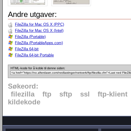
Andre utgaver:
FileZilla for Mac OS X (PPC)
FileZilla for Mac OS X (Intel)
FileZilla (Portable)
FileZilla (PortableApps.com)
FileZilla 64-bit
FileZilla 64-bit Portable
HTML-kode for å koble til denne siden:
Søkeord:
filezilla
ftp
sftp
ssl
ftp-klient
kildekode