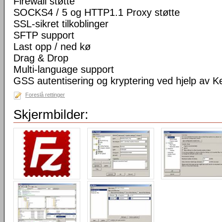
Firewall støtte
SOCKS4 / 5 og HTTP1.1 Proxy støtte
SSL-sikret tilkoblinger
SFTP support
Last opp / ned kø
Drag & Drop
Multi-language support
GSS autentisering og kryptering ved hjelp av K
Foreslå rettinger
Skjermbilder: