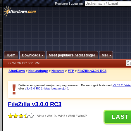
Registrer
|
Logg inn:
Hjem
Downloads
Mest populære nedlastinger
Mer
8/7/2026 12:16:21 PM
AfterDawn
>
Nedlastinger
>
Nettverk
>
FTP
>
FileZilla v3.0.0 RC3
Dette er en gammel versjon av programvaren. Du kan også laste ned
v3.52.2 (siste
eller
v3.42.0 RC 1 (siste betaversjon)
.
FileZilla v3.0.0 RC3
LAST
Vista / Win10 / Win7 / Win8 / WinXP