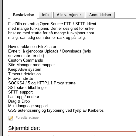
Beskrivelse
Info
Alle versjoner
Anmeldelser
FileZilla er kraftig Open Source FTP / SFTP-klient
med mange funksjoner. Den er designet for enkel
bruk og med støtte for så mange funksjoner som
mulig, samtidig som den er rask og pålitelig.
Hovedtrekkene i FileZilla er:
Evne til å gjenoppta Uploads / Downloads (hvis
serveren støtter det)
Custom Commands
Site Manager med mapper
Keep Alive system
Timeout deteksjon
Firewall støtte
SOCKS4 / 5 og HTTP1.1 Proxy støtte
SSL-sikret tilkoblinger
SFTP support
Last opp / ned kø
Drag & Drop
Multi-language support
GSS autentisering og kryptering ved hjelp av Kerberos
Foreslå rettinger
Skjermbilder: