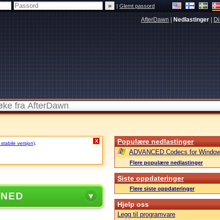
|
Glemt passord
AfterDawn
|
Nedlastinger
|
Di
Populære nedlastinger
X
 stabile versjon)
.
ADVANCED Codecs for Window
Flere populære nedlastinger
Siste oppdateringer
Flere siste oppdateringer
 NED
Hjelp oss
Legg til programvare