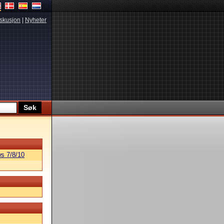
skusjon
|
Nyheter
s 7/8/10