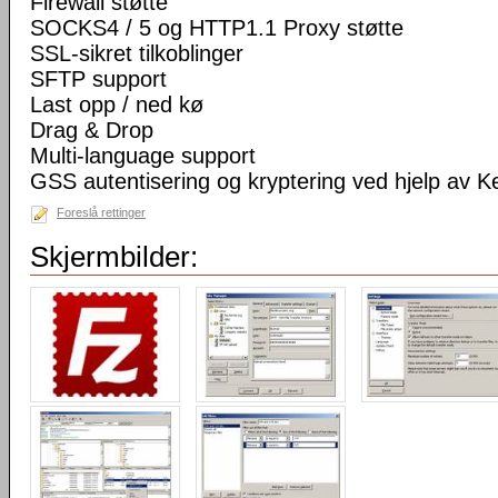
Firewall støtte
SOCKS4 / 5 og HTTP1.1 Proxy støtte
SSL-sikret tilkoblinger
SFTP support
Last opp / ned kø
Drag & Drop
Multi-language support
GSS autentisering og kryptering ved hjelp av K
Foreslå rettinger
Skjermbilder: