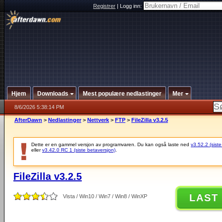
Registrer
|
Logg inn:
Hjem
Downloads
Mest populære nedlastinger
Mer
8/6/2026 5:38:14 PM
AfterDawn
>
Nedlastinger
>
Nettverk
>
FTP
>
FileZilla v3.2.5
Dette er en gammel versjon av programvaren. Du kan også laste ned
v3.52.2 (siste
eller
v3.42.0 RC 1 (siste betaversjon)
.
FileZilla v3.2.5
LAST
Vista / Win10 / Win7 / Win8 / WinXP