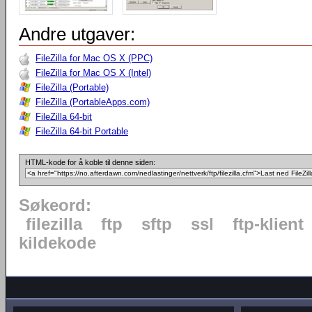
Andre utgaver:
FileZilla for Mac OS X (PPC)
FileZilla for Mac OS X (Intel)
FileZilla (Portable)
FileZilla (PortableApps.com)
FileZilla 64-bit
FileZilla 64-bit Portable
HTML-kode for å koble til denne siden:
Søkeord:
filezilla
ftp
sftp
ssl
ftp-klient
kildekode