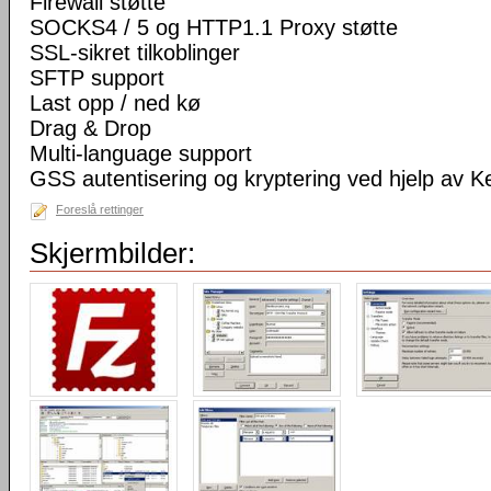
Firewall støtte
SOCKS4 / 5 og HTTP1.1 Proxy støtte
SSL-sikret tilkoblinger
SFTP support
Last opp / ned kø
Drag & Drop
Multi-language support
GSS autentisering og kryptering ved hjelp av K
Foreslå rettinger
Skjermbilder: