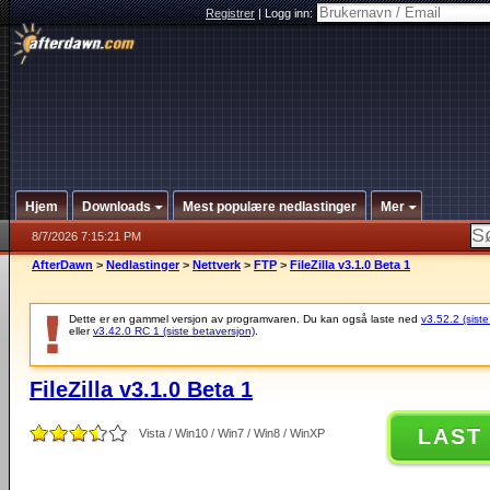
Registrer
|
Logg inn:
Hjem
Downloads
Mest populære nedlastinger
Mer
8/7/2026 7:15:21 PM
AfterDawn
>
Nedlastinger
>
Nettverk
>
FTP
>
FileZilla v3.1.0 Beta 1
Dette er en gammel versjon av programvaren. Du kan også laste ned
v3.52.2 (siste
eller
v3.42.0 RC 1 (siste betaversjon)
.
FileZilla v3.1.0 Beta 1
LAST
Vista / Win10 / Win7 / Win8 / WinXP