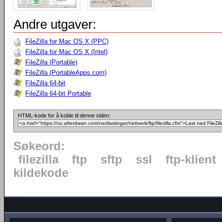
Andre utgaver:
FileZilla for Mac OS X (PPC)
FileZilla for Mac OS X (Intel)
FileZilla (Portable)
FileZilla (PortableApps.com)
FileZilla 64-bit
FileZilla 64-bit Portable
HTML-kode for å koble til denne siden:
Søkeord:
filezilla
ftp
sftp
ssl
ftp-klient
kildekode