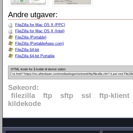
Andre utgaver:
FileZilla for Mac OS X (PPC)
FileZilla for Mac OS X (Intel)
FileZilla (Portable)
FileZilla (PortableApps.com)
FileZilla 64-bit
FileZilla 64-bit Portable
HTML-kode for å koble til denne siden:
Søkeord:
filezilla
ftp
sftp
ssl
ftp-klient
kildekode