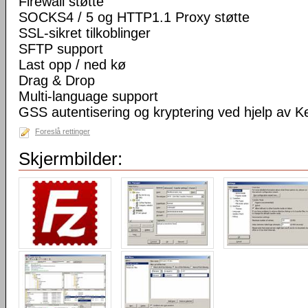
Firewall støtte
SOCKS4 / 5 og HTTP1.1 Proxy støtte
SSL-sikret tilkoblinger
SFTP support
Last opp / ned kø
Drag & Drop
Multi-language support
GSS autentisering og kryptering ved hjelp av K
Foreslå rettinger
Skjermbilder: