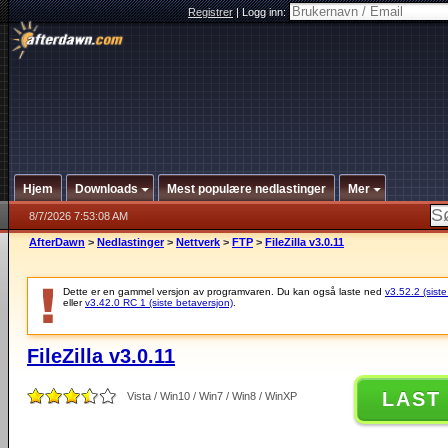
Registrer
|
Logg inn:
Hjem
Downloads
Mest populære nedlastinger
Mer
8/7/2026 7:53:08 AM
AfterDawn
>
Nedlastinger
>
Nettverk
>
FTP
>
FileZilla v3.0.11
Dette er en gammel versjon av programvaren. Du kan også laste ned
v3.52.2 (siste
eller
v3.42.0 RC 1 (siste betaversjon)
.
FileZilla v3.0.11
LAST
Vista / Win10 / Win7 / Win8 / WinXP