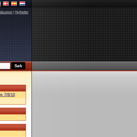
skusjon
|
Nyheter
s 7/8/10