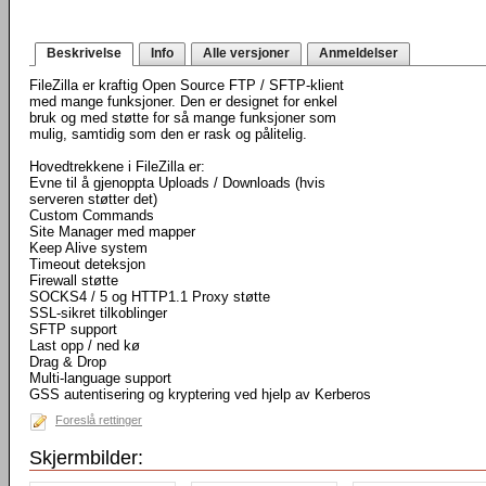
Beskrivelse
Info
Alle versjoner
Anmeldelser
FileZilla er kraftig Open Source FTP / SFTP-klient
med mange funksjoner. Den er designet for enkel
bruk og med støtte for så mange funksjoner som
mulig, samtidig som den er rask og pålitelig.
Hovedtrekkene i FileZilla er:
Evne til å gjenoppta Uploads / Downloads (hvis
serveren støtter det)
Custom Commands
Site Manager med mapper
Keep Alive system
Timeout deteksjon
Firewall støtte
SOCKS4 / 5 og HTTP1.1 Proxy støtte
SSL-sikret tilkoblinger
SFTP support
Last opp / ned kø
Drag & Drop
Multi-language support
GSS autentisering og kryptering ved hjelp av Kerberos
Foreslå rettinger
Skjermbilder: