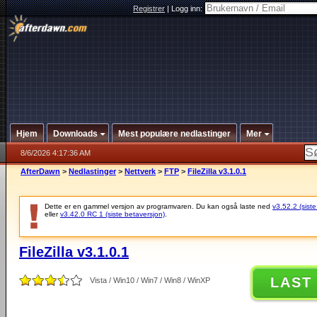
Registrer
|
Logg inn:
Hjem
Downloads
Mest populære nedlastinger
Mer
8/6/2026 4:17:36 AM
AfterDawn
>
Nedlastinger
>
Nettverk
>
FTP
>
FileZilla v3.1.0.1
Dette er en gammel versjon av programvaren. Du kan også laste ned
v3.52.2 (siste
eller
v3.42.0 RC 1 (siste betaversjon)
.
FileZilla v3.1.0.1
LAST
Vista / Win10 / Win7 / Win8 / WinXP