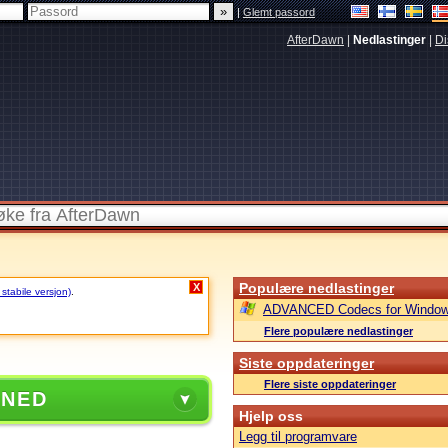
|
Glemt passord
AfterDawn
|
Nedlastinger
|
Di
Populære nedlastinger
X
 stabile versjon)
.
ADVANCED Codecs for Window
Flere populære nedlastinger
Siste oppdateringer
Flere siste oppdateringer
 NED
Hjelp oss
Legg til programvare