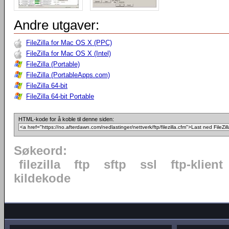
Andre utgaver:
FileZilla for Mac OS X (PPC)
FileZilla for Mac OS X (Intel)
FileZilla (Portable)
FileZilla (PortableApps.com)
FileZilla 64-bit
FileZilla 64-bit Portable
HTML-kode for å koble til denne siden:
Søkeord:
filezilla
ftp
sftp
ssl
ftp-klient
kildekode