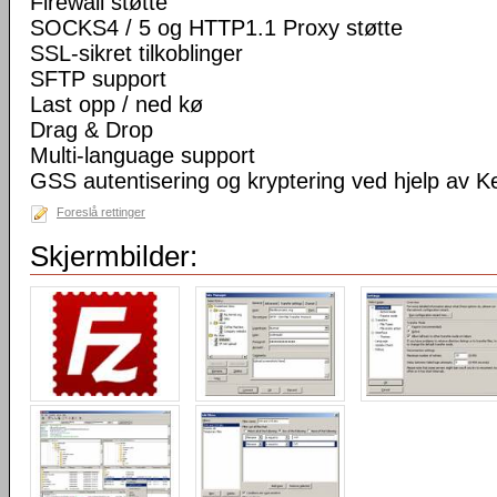
Firewall støtte
SOCKS4 / 5 og HTTP1.1 Proxy støtte
SSL-sikret tilkoblinger
SFTP support
Last opp / ned kø
Drag & Drop
Multi-language support
GSS autentisering og kryptering ved hjelp av K
Foreslå rettinger
Skjermbilder: