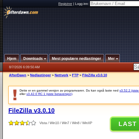
Registrer
|
Logg inn:
Hjem
Downloads
Mest populære nedlastinger
Mer
8/7/2026 6:09:50 AM
AfterDawn
>
Nedlastinger
>
Nettverk
>
FTP
>
FileZilla v3.0.10
Dette er en gammel versjon av programvaren. Du kan også laste ned
v3.52.2 (siste
eller
v3.42.0 RC 1 (siste betaversjon)
.
FileZilla v3.0.10
LAST
Vista / Win10 / Win7 / Win8 / WinXP