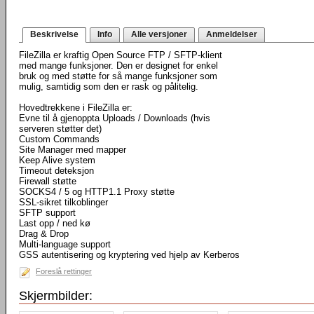
Beskrivelse
Info
Alle versjoner
Anmeldelser
FileZilla er kraftig Open Source FTP / SFTP-klient
med mange funksjoner. Den er designet for enkel
bruk og med støtte for så mange funksjoner som
mulig, samtidig som den er rask og pålitelig.
Hovedtrekkene i FileZilla er:
Evne til å gjenoppta Uploads / Downloads (hvis
serveren støtter det)
Custom Commands
Site Manager med mapper
Keep Alive system
Timeout deteksjon
Firewall støtte
SOCKS4 / 5 og HTTP1.1 Proxy støtte
SSL-sikret tilkoblinger
SFTP support
Last opp / ned kø
Drag & Drop
Multi-language support
GSS autentisering og kryptering ved hjelp av Kerberos
Foreslå rettinger
Skjermbilder: