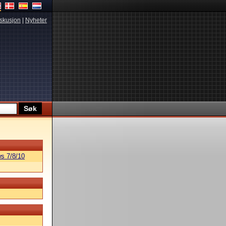
skusjon
|
Nyheter
s 7/8/10