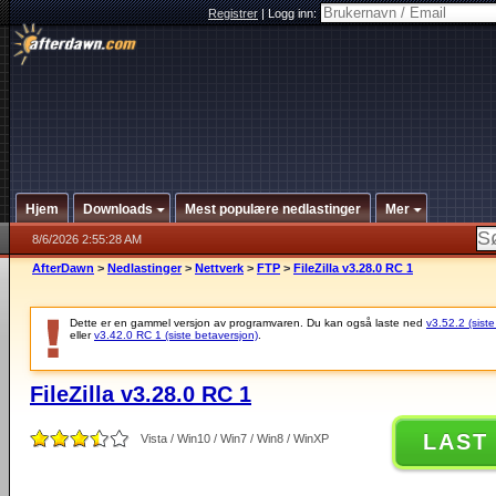
Registrer
|
Logg inn:
Hjem
Downloads
Mest populære nedlastinger
Mer
8/6/2026 2:55:28 AM
AfterDawn
>
Nedlastinger
>
Nettverk
>
FTP
>
FileZilla v3.28.0 RC 1
Dette er en gammel versjon av programvaren. Du kan også laste ned
v3.52.2 (siste
eller
v3.42.0 RC 1 (siste betaversjon)
.
FileZilla v3.28.0 RC 1
LAST
Vista / Win10 / Win7 / Win8 / WinXP