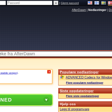
|
Glemt passord
AfterDawn
|
Nedlastinger
|
Di
Populære nedlastinger
X
 stabile versjon)
.
ADVANCED Codecs for Window
Flere populære nedlastinger
Siste oppdateringer
Flere siste oppdateringer
 NED
Hjelp oss
Legg til programvare