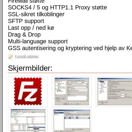
Firewall støtte
SOCKS4 / 5 og HTTP1.1 Proxy støtte
SSL-sikret tilkoblinger
SFTP support
Last opp / ned kø
Drag & Drop
Multi-language support
GSS autentisering og kryptering ved hjelp av K
Foreslå rettinger
Skjermbilder: