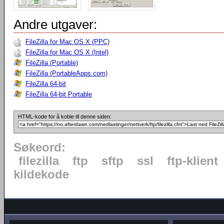
Andre utgaver:
FileZilla for Mac OS X (PPC)
FileZilla for Mac OS X (Intel)
FileZilla (Portable)
FileZilla (PortableApps.com)
FileZilla 64-bit
FileZilla 64-bit Portable
HTML-kode for å koble til denne siden:
Søkeord:
filezilla
ftp
sftp
ssl
ftp-klient
kildekode