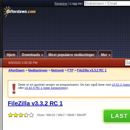
Registrer
|
Logg inn:
Hjem
Downloads
Mest populære nedlastinger
Mer
8/9/2026 3:00:30 PM
AfterDawn
>
Nedlastinger
>
Nettverk
>
FTP
>
FileZilla v3.3.2 RC 1
Dette er en gammel versjon av programvaren. Du kan også laste ned
v3.52.2 (siste
eller
v3.42.0 RC 1 (siste betaversjon)
.
FileZilla v3.3.2 RC 1
LAST
Vista / Win10 / Win7 / Win8 / WinXP