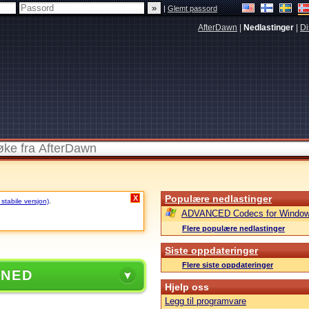
|
Glemt passord
AfterDawn
|
Nedlastinger
|
Di
Populære nedlastinger
X
 stabile versjon)
.
ADVANCED Codecs for Window
Flere populære nedlastinger
Siste oppdateringer
Flere siste oppdateringer
 NED
Hjelp oss
Legg til programvare