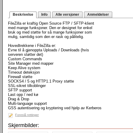
Beskrivelse
Info
Alle versjoner
Anmeldelser
FileZilla er kraftig Open Source FTP / SFTP-klient
med mange funksjoner. Den er designet for enkel
bruk og med støtte for så mange funksjoner som
mulig, samtidig som den er rask og pålitelig.
Hovedtrekkene i FileZilla er:
Evne til å gjenoppta Uploads / Downloads (hvis
serveren støtter det)
Custom Commands
Site Manager med mapper
Keep Alive system
Timeout deteksjon
Firewall støtte
SOCKS4 / 5 og HTTP1.1 Proxy støtte
SSL-sikret tilkoblinger
SFTP support
Last opp / ned kø
Drag & Drop
Multi-language support
GSS autentisering og kryptering ved hjelp av Kerberos
Foreslå rettinger
Skjermbilder: