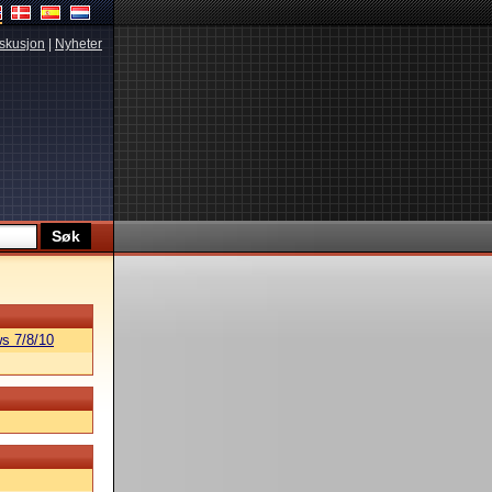
skusjon
|
Nyheter
s 7/8/10