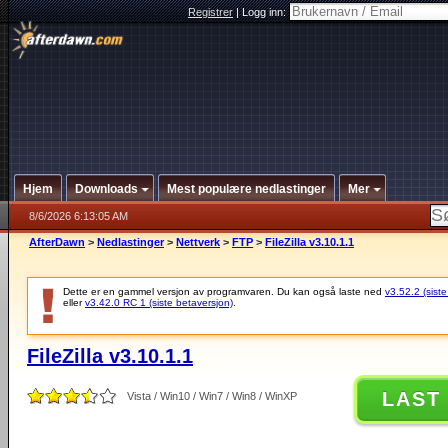
Registrer
|
Logg inn:
Hjem
Downloads
Mest populære nedlastinger
Mer
8/6/2026 6:13:05 AM
AfterDawn
>
Nedlastinger
>
Nettverk
>
FTP
>
FileZilla v3.10.1.1
Dette er en gammel versjon av programvaren. Du kan også laste ned
v3.52.2 (siste
eller
v3.42.0 RC 1 (siste betaversjon)
.
FileZilla v3.10.1.1
LAST
Vista / Win10 / Win7 / Win8 / WinXP