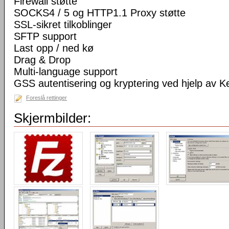
Firewall støtte
SOCKS4 / 5 og HTTP1.1 Proxy støtte
SSL-sikret tilkoblinger
SFTP support
Last opp / ned kø
Drag & Drop
Multi-language support
GSS autentisering og kryptering ved hjelp av K
Foreslå rettinger
Skjermbilder: