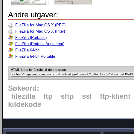
Andre utgaver:
FileZilla for Mac OS X (PPC)
FileZilla for Mac OS X (Intel)
FileZilla (Portable)
FileZilla (PortableApps.com)
FileZilla 64-bit
FileZilla 64-bit Portable
HTML-kode for å koble til denne siden:
Søkeord:
filezilla
ftp
sftp
ssl
ftp-klient
kildekode