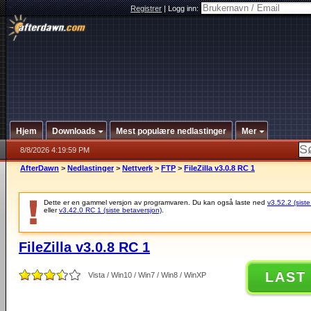
Registrer
|
Logg inn:
Hjem
Downloads
Mest populære nedlastinger
Mer
8/8/2026 4:19:59 PM
AfterDawn
>
Nedlastinger
>
Nettverk
>
FTP
>
FileZilla v3.0.8 RC 1
Dette er en gammel versjon av programvaren. Du kan også laste ned
v3.52.2 (siste
eller
v3.42.0 RC 1 (siste betaversjon)
.
FileZilla v3.0.8 RC 1
LAST
Vista / Win10 / Win7 / Win8 / WinXP