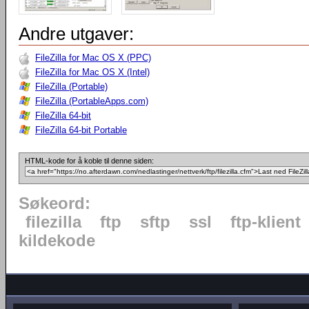
Andre utgaver:
FileZilla for Mac OS X (PPC)
FileZilla for Mac OS X (Intel)
FileZilla (Portable)
FileZilla (PortableApps.com)
FileZilla 64-bit
FileZilla 64-bit Portable
HTML-kode for å koble til denne siden:
Søkeord:
filezilla
ftp
sftp
ssl
ftp-klient
kildekode