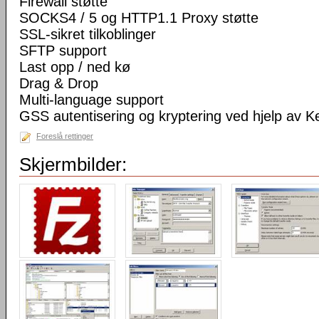
Firewall støtte
SOCKS4 / 5 og HTTP1.1 Proxy støtte
SSL-sikret tilkoblinger
SFTP support
Last opp / ned kø
Drag & Drop
Multi-language support
GSS autentisering og kryptering ved hjelp av K
Foreslå rettinger
Skjermbilder: