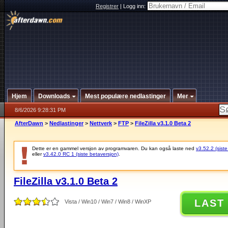
Registrer
|
Logg inn:
Hjem
Downloads
Mest populære nedlastinger
Mer
8/6/2026 9:28:31 PM
AfterDawn
>
Nedlastinger
>
Nettverk
>
FTP
>
FileZilla v3.1.0 Beta 2
Dette er en gammel versjon av programvaren. Du kan også laste ned
v3.52.2 (siste
eller
v3.42.0 RC 1 (siste betaversjon)
.
FileZilla v3.1.0 Beta 2
LAST
Vista / Win10 / Win7 / Win8 / WinXP