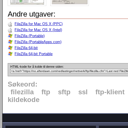
Andre utgaver:
FileZilla for Mac OS X (PPC)
FileZilla for Mac OS X (Intel)
FileZilla (Portable)
FileZilla (PortableApps.com)
FileZilla 64-bit
FileZilla 64-bit Portable
HTML-kode for å koble til denne siden:
Søkeord:
filezilla
ftp
sftp
ssl
ftp-klient
kildekode