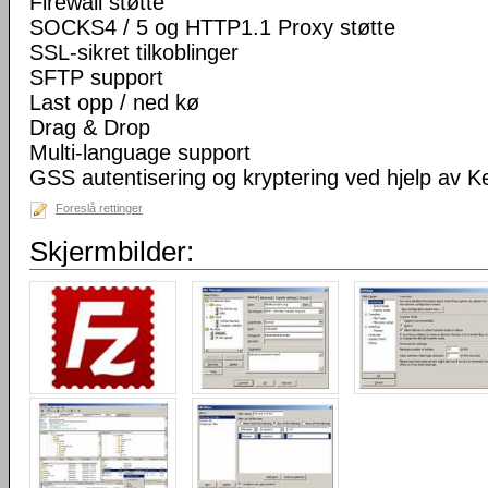
Firewall støtte
SOCKS4 / 5 og HTTP1.1 Proxy støtte
SSL-sikret tilkoblinger
SFTP support
Last opp / ned kø
Drag & Drop
Multi-language support
GSS autentisering og kryptering ved hjelp av K
Foreslå rettinger
Skjermbilder: