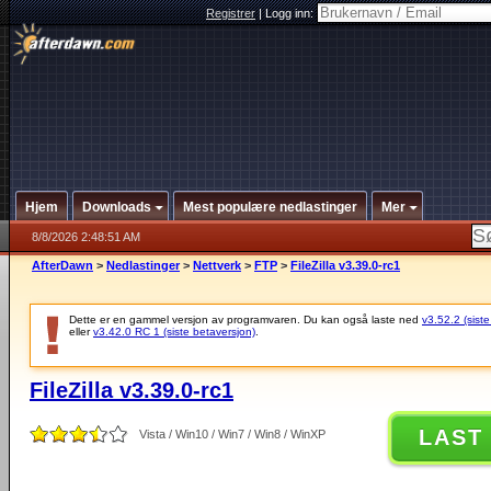
Registrer
|
Logg inn:
Hjem
Downloads
Mest populære nedlastinger
Mer
8/8/2026 2:48:51 AM
AfterDawn
>
Nedlastinger
>
Nettverk
>
FTP
>
FileZilla v3.39.0-rc1
Dette er en gammel versjon av programvaren. Du kan også laste ned
v3.52.2 (siste
eller
v3.42.0 RC 1 (siste betaversjon)
.
FileZilla v3.39.0-rc1
LAST
Vista / Win10 / Win7 / Win8 / WinXP