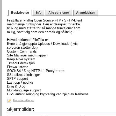
Beskrivelse
Info
Alle versjoner
Anmeldelser
FileZilla er kraftig Open Source FTP / SFTP-klient
med mange funksjoner. Den er designet for enkel
bruk og med støtte for så mange funksjoner som
mulig, samtidig som den er rask og pålitelig.
Hovedtrekkene i FileZilla er:
Evne til å gjenoppta Uploads / Downloads (hvis
serveren støtter det)
Custom Commands
Site Manager med mapper
Keep Alive system
Timeout deteksjon
Firewall støtte
SOCKS4 / 5 og HTTP1.1 Proxy støtte
SSL-sikret tilkoblinger
SFTP support
Last opp / ned kø
Drag & Drop
Multi-language support
GSS autentisering og kryptering ved hjelp av Kerberos
Foreslå rettinger
Skjermbilder: