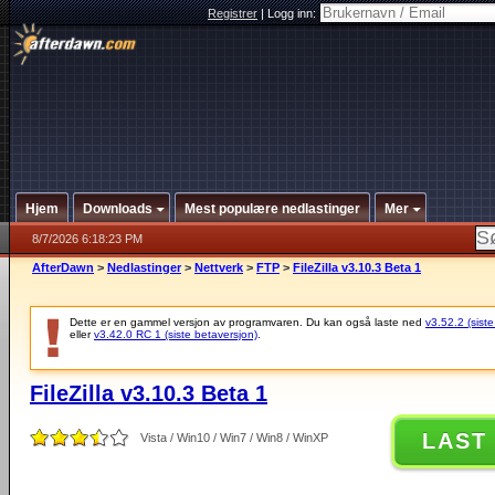
Registrer
|
Logg inn:
Hjem
Downloads
Mest populære nedlastinger
Mer
8/7/2026 6:18:23 PM
AfterDawn
>
Nedlastinger
>
Nettverk
>
FTP
>
FileZilla v3.10.3 Beta 1
Dette er en gammel versjon av programvaren. Du kan også laste ned
v3.52.2 (siste
eller
v3.42.0 RC 1 (siste betaversjon)
.
FileZilla v3.10.3 Beta 1
LAST
Vista / Win10 / Win7 / Win8 / WinXP