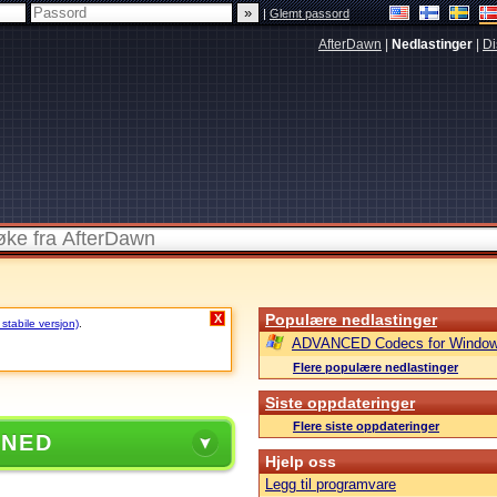
|
Glemt passord
AfterDawn
|
Nedlastinger
|
Di
Populære nedlastinger
X
 stabile versjon)
.
ADVANCED Codecs for Window
Flere populære nedlastinger
Siste oppdateringer
Flere siste oppdateringer
 NED
Hjelp oss
Legg til programvare