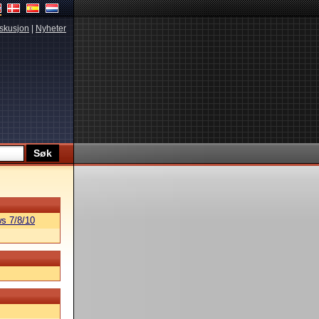
skusjon
|
Nyheter
s 7/8/10