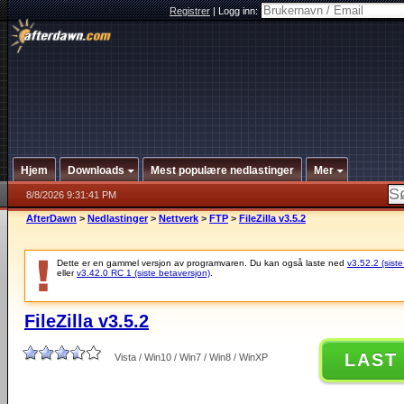
Registrer
|
Logg inn:
Hjem
Downloads
Mest populære nedlastinger
Mer
8/8/2026 9:31:41 PM
AfterDawn
>
Nedlastinger
>
Nettverk
>
FTP
>
FileZilla v3.5.2
Dette er en gammel versjon av programvaren. Du kan også laste ned
v3.52.2 (siste
eller
v3.42.0 RC 1 (siste betaversjon)
.
FileZilla v3.5.2
LAST
Vista / Win10 / Win7 / Win8 / WinXP