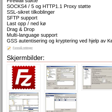
Firewall støtte
SOCKS4 / 5 og HTTP1.1 Proxy støtte
SSL-sikret tilkoblinger
SFTP support
Last opp / ned kø
Drag & Drop
Multi-language support
GSS autentisering og kryptering ved hjelp av K
Foreslå rettinger
Skjermbilder: