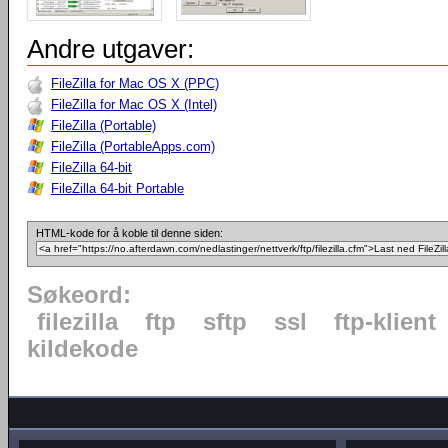
Andre utgaver:
FileZilla for Mac OS X (PPC)
FileZilla for Mac OS X (Intel)
FileZilla (Portable)
FileZilla (PortableApps.com)
FileZilla 64-bit
FileZilla 64-bit Portable
HTML-kode for å koble til denne siden:
Søkeord:
filezilla
ftp
sftp
ssl
ftp-klient
kildekode