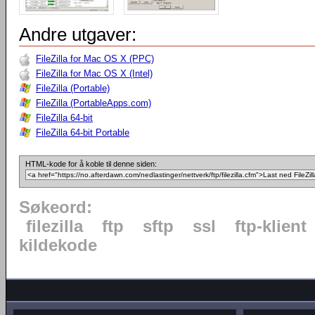
Andre utgaver:
FileZilla for Mac OS X (PPC)
FileZilla for Mac OS X (Intel)
FileZilla (Portable)
FileZilla (PortableApps.com)
FileZilla 64-bit
FileZilla 64-bit Portable
HTML-kode for å koble til denne siden:
Søkeord:
filezilla
ftp
sftp
ssl
ftp-klient
kildekode