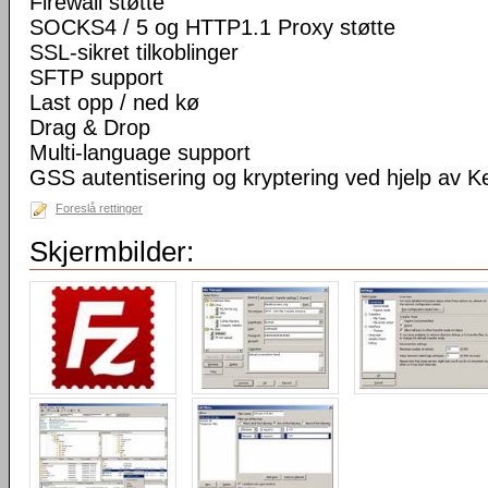
Firewall støtte
SOCKS4 / 5 og HTTP1.1 Proxy støtte
SSL-sikret tilkoblinger
SFTP support
Last opp / ned kø
Drag & Drop
Multi-language support
GSS autentisering og kryptering ved hjelp av K
Foreslå rettinger
Skjermbilder: