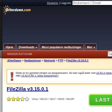
Registrer
|
Logg inn:
Hjem
Downloads
Mest populære nedlastinger
Mer
8/9/2026 8:07:03 AM
AfterDawn
>
Nedlastinger
>
Nettverk
>
FTP
>
FileZilla v3.15.0.1
Dette er en gammel versjon av programvaren. Du kan også laste ned
v3.52.2 (siste
eller
v3.42.0 RC 1 (siste betaversjon)
.
FileZilla v3.15.0.1
LAST
Vista / Win10 / Win7 / Win8 / WinXP