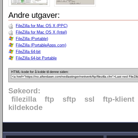
Andre utgaver:
FileZilla for Mac OS X (PPC)
FileZilla for Mac OS X (Intel)
FileZilla (Portable)
FileZilla (PortableApps.com)
FileZilla 64-bit
FileZilla 64-bit Portable
HTML-kode for å koble til denne siden:
Søkeord:
filezilla
ftp
sftp
ssl
ftp-klient
kildekode