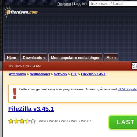
Registrer
|
Logg inn:
Hjem
Downloads
Mest populære nedlastinger
Mer
8/7/2026 11:06:34 AM
AfterDawn
>
Nedlastinger
>
Nettverk
>
FTP
>
FileZilla v3.45.1
Dette er en gammel versjon av programvaren. Du kan også laste ned
v3.52.2 (siste
FileZilla v3.45.1
LAST
Vista / Win10 / Win7 / Win8 / WinXP