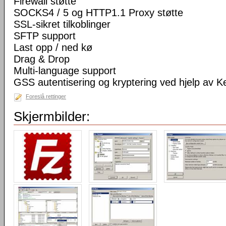
Firewall støtte
SOCKS4 / 5 og HTTP1.1 Proxy støtte
SSL-sikret tilkoblinger
SFTP support
Last opp / ned kø
Drag & Drop
Multi-language support
GSS autentisering og kryptering ved hjelp av K
Foreslå rettinger
Skjermbilder: