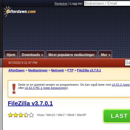
Registrer
|
Logg inn:
Hjem
Downloads
Mest populære nedlastinger
Mer
8/7/2026 9:11:47 PM
AfterDawn
>
Nedlastinger
>
Nettverk
>
FTP
>
FileZilla v3.7.0.1
Dette er en gammel versjon av programvaren. Du kan også laste ned
v3.52.2 (siste
eller
v3.42.0 RC 1 (siste betaversjon)
.
FileZilla v3.7.0.1
LAST
Vista / Win10 / Win7 / Win8 / WinXP