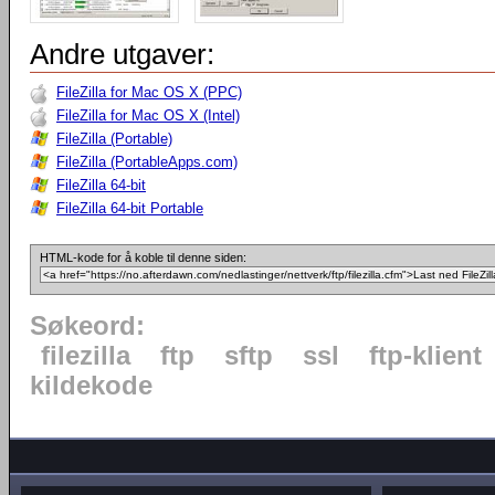
Andre utgaver:
FileZilla for Mac OS X (PPC)
FileZilla for Mac OS X (Intel)
FileZilla (Portable)
FileZilla (PortableApps.com)
FileZilla 64-bit
FileZilla 64-bit Portable
HTML-kode for å koble til denne siden:
Søkeord:
filezilla
ftp
sftp
ssl
ftp-klient
kildekode