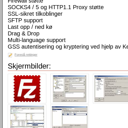
Firewall støtte
SOCKS4 / 5 og HTTP1.1 Proxy støtte
SSL-sikret tilkoblinger
SFTP support
Last opp / ned kø
Drag & Drop
Multi-language support
GSS autentisering og kryptering ved hjelp av K
Foreslå rettinger
Skjermbilder: