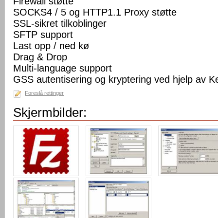
Firewall støtte
SOCKS4 / 5 og HTTP1.1 Proxy støtte
SSL-sikret tilkoblinger
SFTP support
Last opp / ned kø
Drag & Drop
Multi-language support
GSS autentisering og kryptering ved hjelp av K
Foreslå rettinger
Skjermbilder: