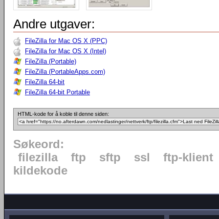
Andre utgaver:
FileZilla for Mac OS X (PPC)
FileZilla for Mac OS X (Intel)
FileZilla (Portable)
FileZilla (PortableApps.com)
FileZilla 64-bit
FileZilla 64-bit Portable
HTML-kode for å koble til denne siden:
Søkeord:
filezilla
ftp
sftp
ssl
ftp-klient
kildekode