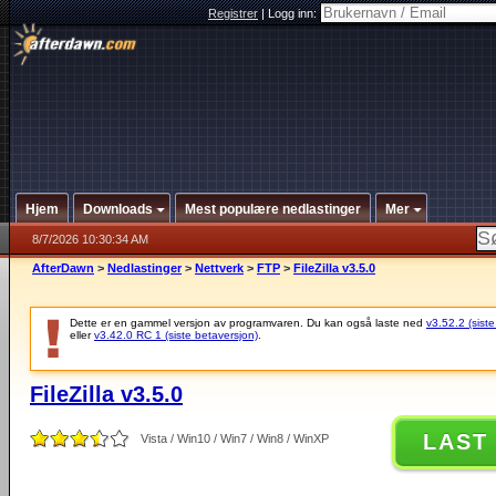
Registrer
|
Logg inn:
Hjem
Downloads
Mest populære nedlastinger
Mer
8/7/2026 10:30:34 AM
AfterDawn
>
Nedlastinger
>
Nettverk
>
FTP
>
FileZilla v3.5.0
Dette er en gammel versjon av programvaren. Du kan også laste ned
v3.52.2 (siste
eller
v3.42.0 RC 1 (siste betaversjon)
.
FileZilla v3.5.0
LAST
Vista / Win10 / Win7 / Win8 / WinXP