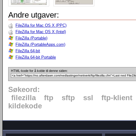
Andre utgaver:
FileZilla for Mac OS X (PPC)
FileZilla for Mac OS X (Intel)
FileZilla (Portable)
FileZilla (PortableApps.com)
FileZilla 64-bit
FileZilla 64-bit Portable
HTML-kode for å koble til denne siden:
Søkeord:
filezilla
ftp
sftp
ssl
ftp-klient
kildekode