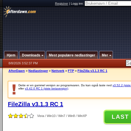
Registrer
|
Logg inn:
Hjem
Downloads
Mest populære nedlastinger
Mer
8/8/2026 3:52:37 PM
AfterDawn
>
Nedlastinger
>
Nettverk
>
FTP
>
FileZilla v3.1.3 RC 1
Dette er en gammel versjon av programvaren. Du kan også laste ned
v3.52.2 (siste
eller
v3.42.0 RC 1 (siste betaversjon)
.
FileZilla v3.1.3 RC 1
LAST
Vista / Win10 / Win7 / Win8 / WinXP