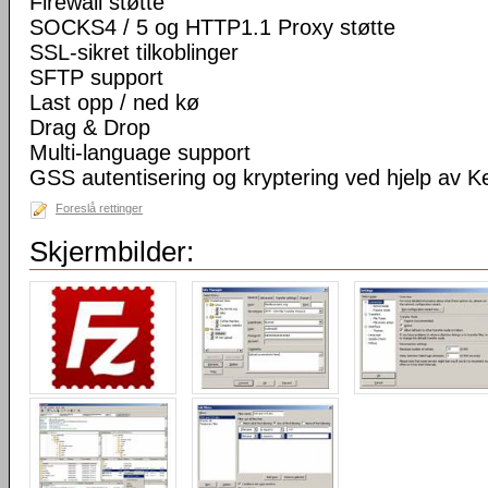
Firewall støtte
SOCKS4 / 5 og HTTP1.1 Proxy støtte
SSL-sikret tilkoblinger
SFTP support
Last opp / ned kø
Drag & Drop
Multi-language support
GSS autentisering og kryptering ved hjelp av K
Foreslå rettinger
Skjermbilder: