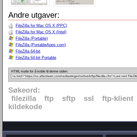
Andre utgaver:
FileZilla for Mac OS X (PPC)
FileZilla for Mac OS X (Intel)
FileZilla (Portable)
FileZilla (PortableApps.com)
FileZilla 64-bit
FileZilla 64-bit Portable
HTML-kode for å koble til denne siden:
Søkeord:
filezilla
ftp
sftp
ssl
ftp-klient
kildekode