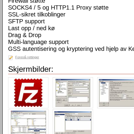
Firewall støtte
SOCKS4 / 5 og HTTP1.1 Proxy støtte
SSL-sikret tilkoblinger
SFTP support
Last opp / ned kø
Drag & Drop
Multi-language support
GSS autentisering og kryptering ved hjelp av K
Foreslå rettinger
Skjermbilder: