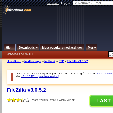
Registrer
|
Logg inn:
Hjem
Downloads
Mest populære nedlastinger
Mer
8/7/2026 7:50:49 PM
AfterDawn
>
Nedlastinger
>
Nettverk
>
FTP
>
FileZilla v3.0.5.2
Dette er en gammel versjon av programvaren. Du kan også laste ned
v3.52.2 (siste
eller
v3.42.0 RC 1 (siste betaversjon)
.
FileZilla v3.0.5.2
LAST
Vista / Win10 / Win7 / Win8 / WinXP