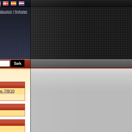
skusjon
|
Nyheter
s 7/8/10