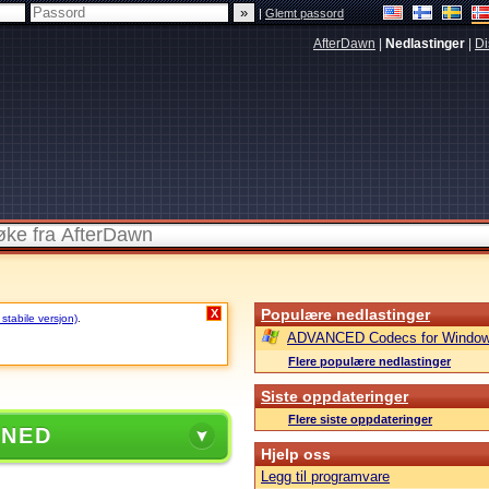
|
Glemt passord
AfterDawn
|
Nedlastinger
|
Di
Populære nedlastinger
X
 stabile versjon)
.
ADVANCED Codecs for Window
Flere populære nedlastinger
Siste oppdateringer
Flere siste oppdateringer
 NED
Hjelp oss
Legg til programvare