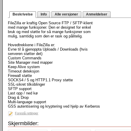
Beskrivelse
Info
Alle versjoner
Anmeldelser
FileZilla er kraftig Open Source FTP / SFTP-klient
med mange funksjoner. Den er designet for enkel
bruk og med støtte for så mange funksjoner som
mulig, samtidig som den er rask og pålitelig.
Hovedtrekkene i FileZilla er:
Evne til å gjenoppta Uploads / Downloads (hvis
serveren støtter det)
Custom Commands
Site Manager med mapper
Keep Alive system
Timeout deteksjon
Firewall støtte
SOCKS4 / 5 og HTTP1.1 Proxy støtte
SSL-sikret tilkoblinger
SFTP support
Last opp / ned kø
Drag & Drop
Multi-language support
GSS autentisering og kryptering ved hjelp av Kerberos
Foreslå rettinger
Skjermbilder: