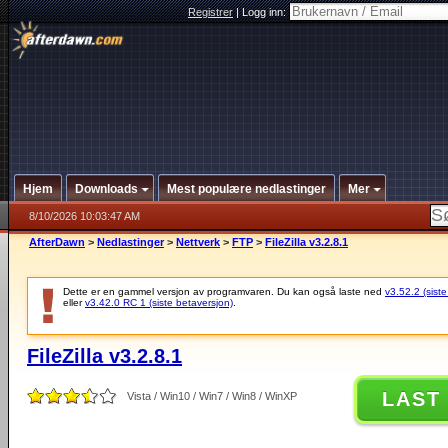
Registrer
|
Logg inn:
Hjem
Downloads
Mest populære nedlastinger
Mer
8/10/2026 10:03:47 AM
AfterDawn
>
Nedlastinger
>
Nettverk
>
FTP
>
FileZilla v3.2.8.1
Dette er en gammel versjon av programvaren. Du kan også laste ned
v3.52.2 (siste
eller
v3.42.0 RC 1 (siste betaversjon)
.
FileZilla v3.2.8.1
LAST
Vista / Win10 / Win7 / Win8 / WinXP