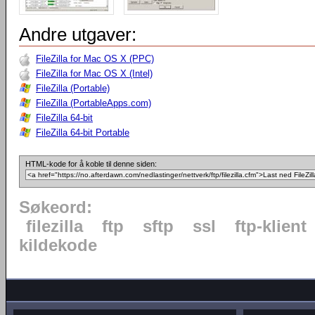
Andre utgaver:
FileZilla for Mac OS X (PPC)
FileZilla for Mac OS X (Intel)
FileZilla (Portable)
FileZilla (PortableApps.com)
FileZilla 64-bit
FileZilla 64-bit Portable
HTML-kode for å koble til denne siden:
Søkeord:
filezilla
ftp
sftp
ssl
ftp-klient
kildekode