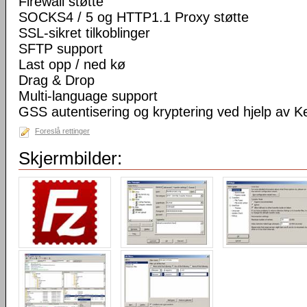
Firewall støtte
SOCKS4 / 5 og HTTP1.1 Proxy støtte
SSL-sikret tilkoblinger
SFTP support
Last opp / ned kø
Drag & Drop
Multi-language support
GSS autentisering og kryptering ved hjelp av K
Foreslå rettinger
Skjermbilder: