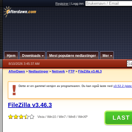
Registrer
|
Logg inn:
Hjem
Downloads
Mest populære nedlastinger
Mer
8/10/2026 3:45:37 AM
AfterDawn
>
Nedlastinger
>
Nettverk
>
FTP
>
FileZilla v3.46.3
Dette er en gammel versjon av programvaren. Du kan også laste ned
v3.52.2 (siste
FileZilla v3.46.3
LAST
Vista / Win10 / Win7 / Win8 / WinXP