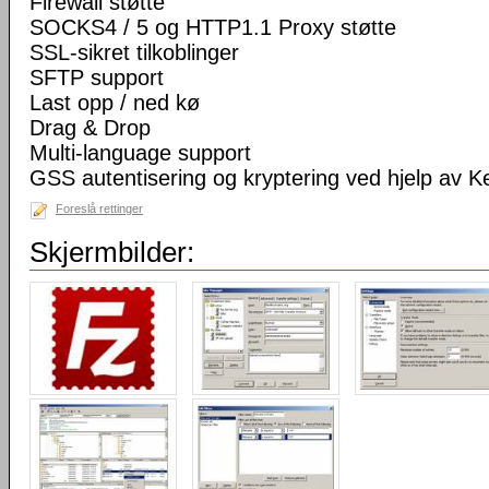
Firewall støtte
SOCKS4 / 5 og HTTP1.1 Proxy støtte
SSL-sikret tilkoblinger
SFTP support
Last opp / ned kø
Drag & Drop
Multi-language support
GSS autentisering og kryptering ved hjelp av K
Foreslå rettinger
Skjermbilder: