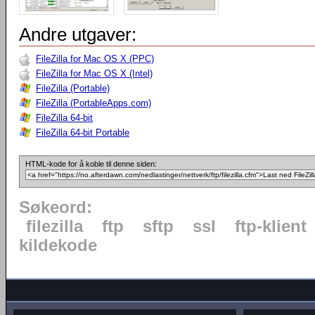
Andre utgaver:
FileZilla for Mac OS X (PPC)
FileZilla for Mac OS X (Intel)
FileZilla (Portable)
FileZilla (PortableApps.com)
FileZilla 64-bit
FileZilla 64-bit Portable
HTML-kode for å koble til denne siden:
Søkeord:
filezilla
ftp
sftp
ssl
ftp-klient
kildekode