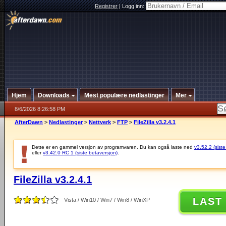
Registrer
|
Logg inn:
Hjem
Downloads
Mest populære nedlastinger
Mer
8/6/2026 8:26:58 PM
AfterDawn
>
Nedlastinger
>
Nettverk
>
FTP
>
FileZilla v3.2.4.1
Dette er en gammel versjon av programvaren. Du kan også laste ned
v3.52.2 (siste
eller
v3.42.0 RC 1 (siste betaversjon)
.
FileZilla v3.2.4.1
LAST
Vista / Win10 / Win7 / Win8 / WinXP