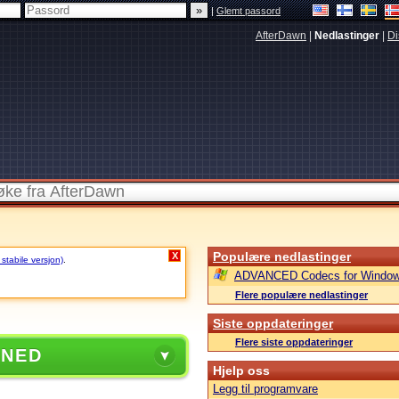
|
Glemt passord
AfterDawn
|
Nedlastinger
|
Di
Populære nedlastinger
X
 stabile versjon)
.
ADVANCED Codecs for Window
Flere populære nedlastinger
Siste oppdateringer
Flere siste oppdateringer
 NED
Hjelp oss
Legg til programvare