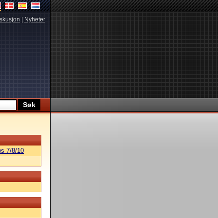
skusjon
|
Nyheter
s 7/8/10