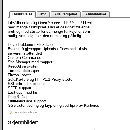
Beskrivelse
Info
Alle versjoner
Anmeldelser
FileZilla er kraftig Open Source FTP / SFTP-klient
med mange funksjoner. Den er designet for enkel
bruk og med støtte for så mange funksjoner som
mulig, samtidig som den er rask og pålitelig.
Hovedtrekkene i FileZilla er:
Evne til å gjenoppta Uploads / Downloads (hvis
serveren støtter det)
Custom Commands
Site Manager med mapper
Keep Alive system
Timeout deteksjon
Firewall støtte
SOCKS4 / 5 og HTTP1.1 Proxy støtte
SSL-sikret tilkoblinger
SFTP support
Last opp / ned kø
Drag & Drop
Multi-language support
GSS autentisering og kryptering ved hjelp av Kerberos
Foreslå rettinger
Skjermbilder: