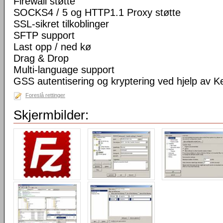
Firewall støtte
SOCKS4 / 5 og HTTP1.1 Proxy støtte
SSL-sikret tilkoblinger
SFTP support
Last opp / ned kø
Drag & Drop
Multi-language support
GSS autentisering og kryptering ved hjelp av K
Foreslå rettinger
Skjermbilder: