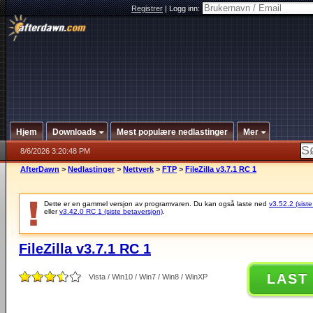
Registrer
|
Logg inn:
Hjem
Downloads
Mest populære nedlastinger
Mer
8/6/2026 3:20:48 PM
AfterDawn
>
Nedlastinger
>
Nettverk
>
FTP
>
FileZilla v3.7.1 RC 1
Dette er en gammel versjon av programvaren. Du kan også laste ned
v3.52.2 (siste
eller
v3.42.0 RC 1 (siste betaversjon)
.
FileZilla v3.7.1 RC 1
LAST
Vista / Win10 / Win7 / Win8 / WinXP