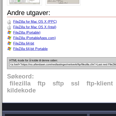
Andre utgaver:
FileZilla for Mac OS X (PPC)
FileZilla for Mac OS X (Intel)
FileZilla (Portable)
FileZilla (PortableApps.com)
FileZilla 64-bit
FileZilla 64-bit Portable
HTML-kode for å koble til denne siden:
Søkeord:
filezilla
ftp
sftp
ssl
ftp-klient
kildekode