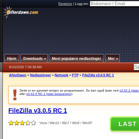
Registrer
|
Logg inn:
Hjem
Downloads
Mest populære nedlastinger
Mer
8/10/2026 7:39:38 AM
AfterDawn
>
Nedlastinger
>
Nettverk
>
FTP
>
FileZilla v3.0.5 RC 1
Dette er en gammel versjon av programvaren. Du kan også laste ned
v3.52.2 (siste
eller
v3.42.0 RC 1 (siste betaversjon)
.
FileZilla v3.0.5 RC 1
LAST
Vista / Win10 / Win7 / Win8 / WinXP