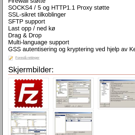
Firewall støtte
SOCKS4 / 5 og HTTP1.1 Proxy støtte
SSL-sikret tilkoblinger
SFTP support
Last opp / ned kø
Drag & Drop
Multi-language support
GSS autentisering og kryptering ved hjelp av K
Foreslå rettinger
Skjermbilder: