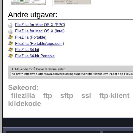
Andre utgaver:
FileZilla for Mac OS X (PPC)
FileZilla for Mac OS X (Intel)
FileZilla (Portable)
FileZilla (PortableApps.com)
FileZilla 64-bit
FileZilla 64-bit Portable
HTML-kode for å koble til denne siden:
Søkeord:
filezilla
ftp
sftp
ssl
ftp-klient
kildekode