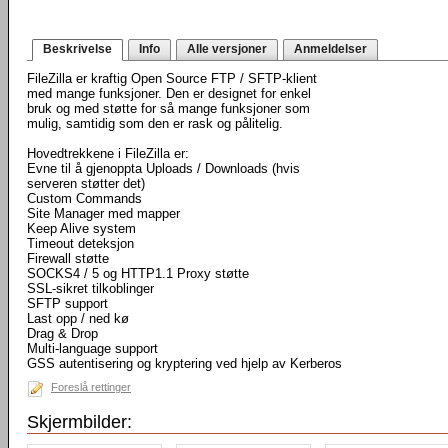
Beskrivelse
Info
Alle versjoner
Anmeldelser
FileZilla er kraftig Open Source FTP / SFTP-klient
med mange funksjoner. Den er designet for enkel
bruk og med støtte for så mange funksjoner som
mulig, samtidig som den er rask og pålitelig.
Hovedtrekkene i FileZilla er:
Evne til å gjenoppta Uploads / Downloads (hvis
serveren støtter det)
Custom Commands
Site Manager med mapper
Keep Alive system
Timeout deteksjon
Firewall støtte
SOCKS4 / 5 og HTTP1.1 Proxy støtte
SSL-sikret tilkoblinger
SFTP support
Last opp / ned kø
Drag & Drop
Multi-language support
GSS autentisering og kryptering ved hjelp av Kerberos
Foreslå rettinger
Skjermbilder: