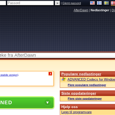
|
Glemt passord
AfterDawn
|
Nedlastinger
|
Di
Populære nedlastinger
X
 stabile versjon)
.
ADVANCED Codecs for Window
Flere populære nedlastinger
Siste oppdateringer
Flere siste oppdateringer
 NED
Hjelp oss
Legg til programvare