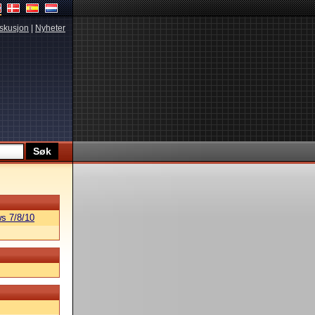
skusjon
|
Nyheter
s 7/8/10