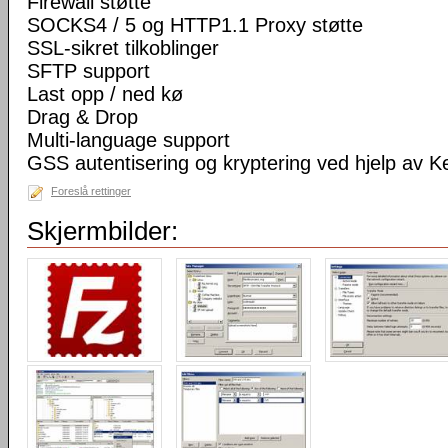
Firewall støtte
SOCKS4 / 5 og HTTP1.1 Proxy støtte
SSL-sikret tilkoblinger
SFTP support
Last opp / ned kø
Drag & Drop
Multi-language support
GSS autentisering og kryptering ved hjelp av K
Foreslå rettinger
Skjermbilder: