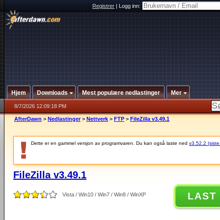
Registrer
|
Logg inn:
Hjem
Downloads
Mest populære nedlastinger
Mer
8/7/2026 12:09:18 PM
AfterDawn
>
Nedlastinger
>
Nettverk
>
FTP
>
FileZilla v3.49.1
Dette er en gammel versjon av programvaren. Du kan også laste ned
v3.52.2 (siste
FileZilla v3.49.1
LAST
Vista / Win10 / Win7 / Win8 / WinXP