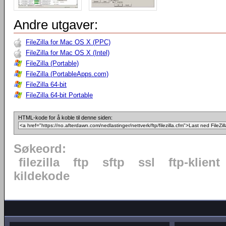
Andre utgaver:
FileZilla for Mac OS X (PPC)
FileZilla for Mac OS X (Intel)
FileZilla (Portable)
FileZilla (PortableApps.com)
FileZilla 64-bit
FileZilla 64-bit Portable
HTML-kode for å koble til denne siden:
Søkeord:
filezilla
ftp
sftp
ssl
ftp-klient
kildekode