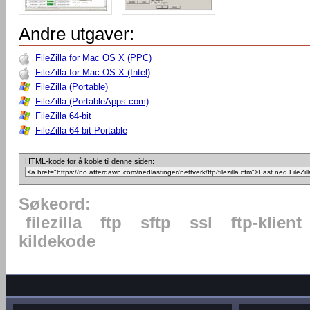
Andre utgaver:
FileZilla for Mac OS X (PPC)
FileZilla for Mac OS X (Intel)
FileZilla (Portable)
FileZilla (PortableApps.com)
FileZilla 64-bit
FileZilla 64-bit Portable
HTML-kode for å koble til denne siden:
Søkeord:
filezilla
ftp
sftp
ssl
ftp-klient
kildekode