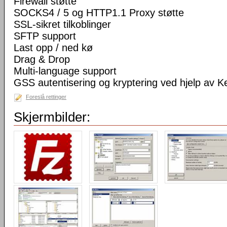
Firewall støtte
SOCKS4 / 5 og HTTP1.1 Proxy støtte
SSL-sikret tilkoblinger
SFTP support
Last opp / ned kø
Drag & Drop
Multi-language support
GSS autentisering og kryptering ved hjelp av K
Foreslå rettinger
Skjermbilder: