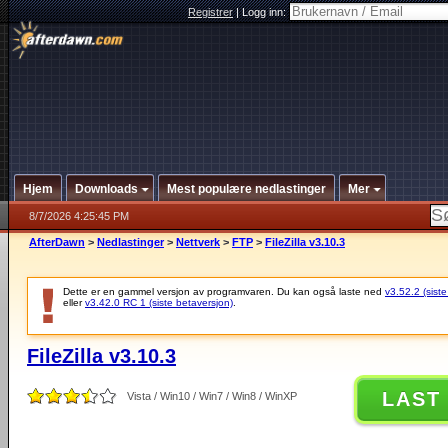
Registrer
|
Logg inn:
Hjem
Downloads
Mest populære nedlastinger
Mer
8/7/2026 4:25:45 PM
AfterDawn
>
Nedlastinger
>
Nettverk
>
FTP
>
FileZilla v3.10.3
Dette er en gammel versjon av programvaren. Du kan også laste ned
v3.52.2 (siste
eller
v3.42.0 RC 1 (siste betaversjon)
.
FileZilla v3.10.3
LAST
Vista / Win10 / Win7 / Win8 / WinXP