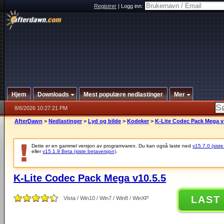
Registrer
|
Logg inn:
Hjem
Downloads
Mest populære nedlastinger
Mer
8/6/2026 10:27:21 PM
AfterDawn
>
Nedlastinger
>
Lyd og bilde
>
Kodeker
>
K-Lite Codec Pack Mega v
Dette er en gammel versjon av programvaren. Du kan også laste ned
v15.7.0 (siste
eller
v15.1.9 Beta (siste betaversjon)
.
K-Lite Codec Pack Mega v10.5.5
LAST
Vista / Win10 / Win7 / Win8 / WinXP