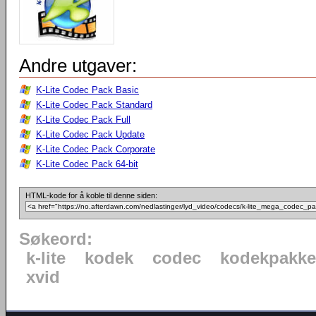
Andre utgaver:
K-Lite Codec Pack Basic
K-Lite Codec Pack Standard
K-Lite Codec Pack Full
K-Lite Codec Pack Update
K-Lite Codec Pack Corporate
K-Lite Codec Pack 64-bit
HTML-kode for å koble til denne siden:
Søkeord:
k-lite
kodek
codec
kodekpakke
xvid