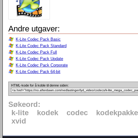
Andre utgaver:
K-Lite Codec Pack Basic
K-Lite Codec Pack Standard
K-Lite Codec Pack Full
K-Lite Codec Pack Update
K-Lite Codec Pack Corporate
K-Lite Codec Pack 64-bit
HTML-kode for å koble til denne siden:
Søkeord:
k-lite
kodek
codec
kodekpakke
xvid