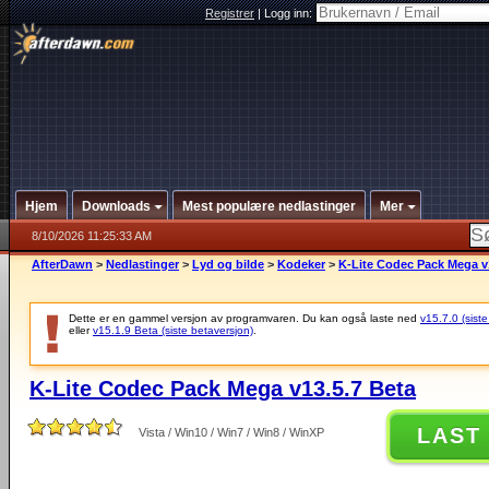
Registrer
|
Logg inn:
Hjem
Downloads
Mest populære nedlastinger
Mer
8/10/2026 11:25:33 AM
AfterDawn
>
Nedlastinger
>
Lyd og bilde
>
Kodeker
>
K-Lite Codec Pack Mega v
Dette er en gammel versjon av programvaren. Du kan også laste ned
v15.7.0 (siste
eller
v15.1.9 Beta (siste betaversjon)
.
K-Lite Codec Pack Mega v13.5.7 Beta
LAST
Vista / Win10 / Win7 / Win8 / WinXP