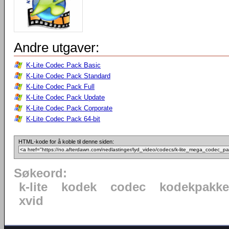
Andre utgaver:
K-Lite Codec Pack Basic
K-Lite Codec Pack Standard
K-Lite Codec Pack Full
K-Lite Codec Pack Update
K-Lite Codec Pack Corporate
K-Lite Codec Pack 64-bit
HTML-kode for å koble til denne siden:
Søkeord:
k-lite
kodek
codec
kodekpakke
xvid