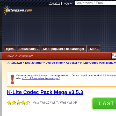
Registrer
|
Logg inn:
Hjem
Downloads
Mest populære nedlastinger
Mer
8/7/2026 2:00:08 AM
AfterDawn
>
Nedlastinger
>
Lyd og bilde
>
Kodeker
>
K-Lite Codec Pack Mega v
Dette er en gammel versjon av programvaren. Du kan også laste ned
v15.7.0 (siste
eller
v15.1.9 Beta (siste betaversjon)
.
K-Lite Codec Pack Mega v3.5.3
LAST
Vista / Win10 / Win7 / Win8 / WinXP