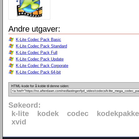
Andre utgaver:
K-Lite Codec Pack Basic
K-Lite Codec Pack Standard
K-Lite Codec Pack Full
K-Lite Codec Pack Update
K-Lite Codec Pack Corporate
K-Lite Codec Pack 64-bit
HTML-kode for å koble til denne siden:
Søkeord:
k-lite
kodek
codec
kodekpakke
xvid