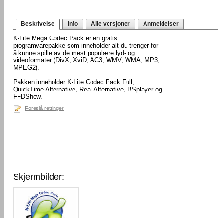
Beskrivelse
Info
Alle versjoner
Anmeldelser
K-Lite Mega Codec Pack er en gratis
programvarepakke som inneholder alt du trenger for
å kunne spille av de mest populære lyd- og
videoformater (DivX, XviD, AC3, WMV, WMA, MP3,
MPEG2).
Pakken inneholder K-Lite Codec Pack Full,
QuickTime Alternative, Real Alternative, BSplayer og
FFDShow.
Foreslå rettinger
Skjermbilder: