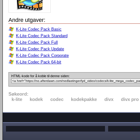
Andre utgaver:
K-Lite Codec Pack Basic
K-Lite Codec Pack Standard
K-Lite Codec Pack Full
K-Lite Codec Pack Update
K-Lite Codec Pack Corporate
K-Lite Codec Pack 64-bit
HTML-kode for å koble til denne siden:
Søkeord:
k-lite
kodek
codec
kodekpakke
divx
divx pro