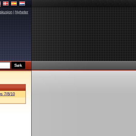
skusjon
|
Nyheter
s 7/8/10