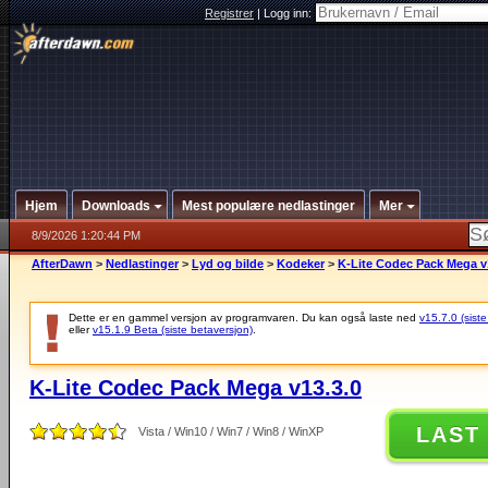
Registrer
|
Logg inn:
Hjem
Downloads
Mest populære nedlastinger
Mer
8/9/2026 1:20:44 PM
AfterDawn
>
Nedlastinger
>
Lyd og bilde
>
Kodeker
>
K-Lite Codec Pack Mega v
Dette er en gammel versjon av programvaren. Du kan også laste ned
v15.7.0 (siste
eller
v15.1.9 Beta (siste betaversjon)
.
K-Lite Codec Pack Mega v13.3.0
LAST
Vista / Win10 / Win7 / Win8 / WinXP