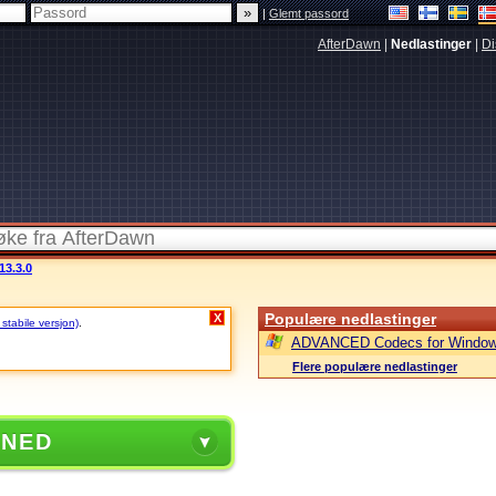
|
Glemt passord
AfterDawn
|
Nedlastinger
|
Di
13.3.0
Populære nedlastinger
X
 stabile versjon)
.
ADVANCED Codecs for Window
Flere populære nedlastinger
 NED