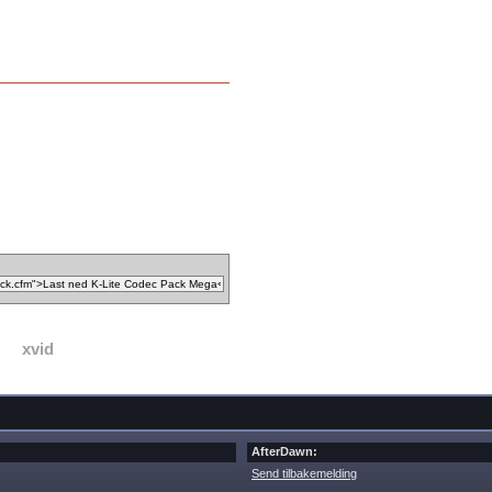
xvid
AfterDawn:
Send tilbakemelding