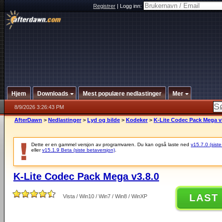
Registrer
|
Logg inn:
Hjem
Downloads
Mest populære nedlastinger
Mer
8/9/2026 3:26:43 PM
AfterDawn
>
Nedlastinger
>
Lyd og bilde
>
Kodeker
>
K-Lite Codec Pack Mega v
Dette er en gammel versjon av programvaren. Du kan også laste ned
v15.7.0 (siste
eller
v15.1.9 Beta (siste betaversjon)
.
K-Lite Codec Pack Mega v3.8.0
LAST
Vista / Win10 / Win7 / Win8 / WinXP