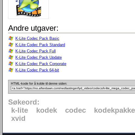
Andre utgaver:
K-Lite Codec Pack Basic
K-Lite Codec Pack Standard
K-Lite Codec Pack Full
K-Lite Codec Pack Update
K-Lite Codec Pack Corporate
K-Lite Codec Pack 64-bit
HTML-kode for å koble til denne siden:
Søkeord:
k-lite
kodek
codec
kodekpakke
xvid