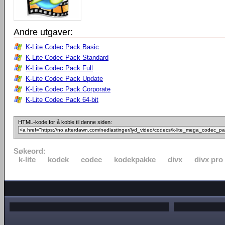
Andre utgaver:
K-Lite Codec Pack Basic
K-Lite Codec Pack Standard
K-Lite Codec Pack Full
K-Lite Codec Pack Update
K-Lite Codec Pack Corporate
K-Lite Codec Pack 64-bit
HTML-kode for å koble til denne siden:
Søkeord:
k-lite
kodek
codec
kodekpakke
divx
divx pro