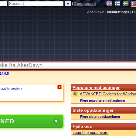
|
Glemt passord
AfterDawn
|
Nedlastinger
|
Di
14.0.5
Populære nedlastinger
X
 stabile versjon)
.
ADVANCED Codecs for Window
Flere populære nedlastinger
Siste oppdateringer
Flere siste oppdateringer
 NED
Hjelp oss
Legg til programvare