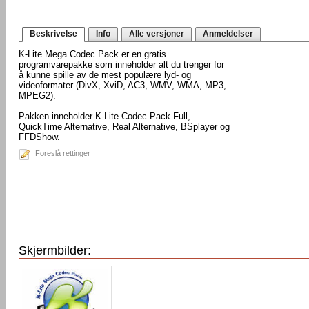
Beskrivelse
Info
Alle versjoner
Anmeldelser
K-Lite Mega Codec Pack er en gratis
programvarepakke som inneholder alt du trenger for
å kunne spille av de mest populære lyd- og
videoformater (DivX, XviD, AC3, WMV, WMA, MP3,
MPEG2).
Pakken inneholder K-Lite Codec Pack Full,
QuickTime Alternative, Real Alternative, BSplayer og
FFDShow.
Foreslå rettinger
Skjermbilder: