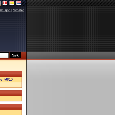
skusjon
|
Nyheter
s 7/8/10