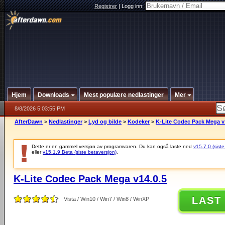
Registrer
|
Logg inn:
Hjem
Downloads
Mest populære nedlastinger
Mer
8/8/2026 5:03:55 PM
AfterDawn
>
Nedlastinger
>
Lyd og bilde
>
Kodeker
>
K-Lite Codec Pack Mega v
Dette er en gammel versjon av programvaren. Du kan også laste ned
v15.7.0 (siste
eller
v15.1.9 Beta (siste betaversjon)
.
K-Lite Codec Pack Mega v14.0.5
LAST
Vista / Win10 / Win7 / Win8 / WinXP