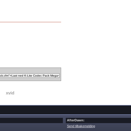
xvid
AfterDawn:
Send tilbakemelding