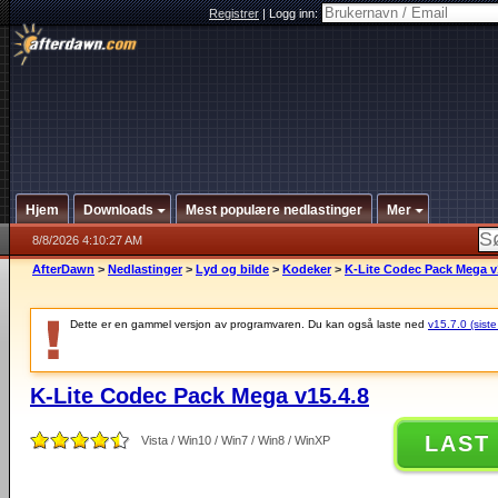
Registrer
|
Logg inn:
Hjem
Downloads
Mest populære nedlastinger
Mer
8/8/2026 4:10:27 AM
AfterDawn
>
Nedlastinger
>
Lyd og bilde
>
Kodeker
>
K-Lite Codec Pack Mega v
Dette er en gammel versjon av programvaren. Du kan også laste ned
v15.7.0 (siste
K-Lite Codec Pack Mega v15.4.8
LAST
Vista / Win10 / Win7 / Win8 / WinXP