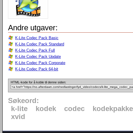
Andre utgaver:
K-Lite Codec Pack Basic
K-Lite Codec Pack Standard
K-Lite Codec Pack Full
K-Lite Codec Pack Update
K-Lite Codec Pack Corporate
K-Lite Codec Pack 64-bit
HTML-kode for å koble til denne siden:
Søkeord:
k-lite
kodek
codec
kodekpakke
xvid